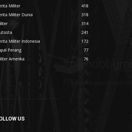
rita Militer
418
rita Militer Dunia
318
liter
314
utsista
241
rita Militer Indonesia
172
apal Perang
77
liter Amerika
76
OLLOW US