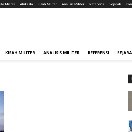
ita Militer
Alutsista
Kisah Militer
Analisis Militer
Referensi
Sejarah
Kont
KISAH MILITER
ANALISIS MILITER
REFERENSI
SEJAR