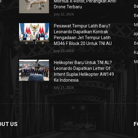
i-
Morfius X-Rotor, Perangkat Anti-
Be
Drone Terbaru
July 22, 2026
Be
Mi
Pesawat Tempur Latih Baru?
Leonardo Dapatkan Kontrak
Al
Pengadaan Jet Tempur Latih
Be
M346 F Block 20 Untuk TNI AU
July 22, 2026
K
Mi
Helikopter Baru Untuk TNI AL?
Leonardo Dapatkan Letter Of
Intent Suplai Helikopter AW149
Ke Indonesia
July 21, 2026
OUT US
F