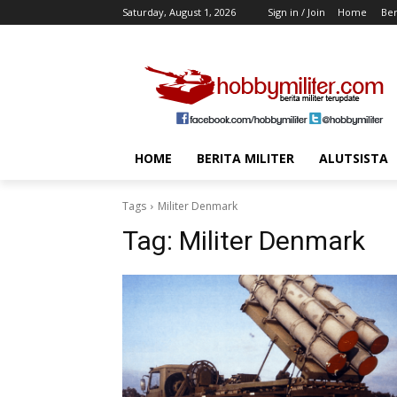
Saturday, August 1, 2026
Sign in / Join
Home
Ber
HOME
BERITA MILITER
ALUTSISTA
Tags
Militer Denmark
Tag:
Militer Denmark