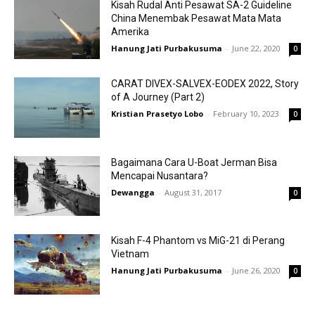
Kisah Rudal Anti Pesawat SA-2 Guideline
China Menembak Pesawat Mata Mata
Amerika
Hanung Jati Purbakusuma
-
June 22, 2020
0
CARAT DIVEX-SALVEX-EODEX 2022, Story
of A Journey (Part 2)
Kristian Prasetyo Lobo
-
February 10, 2023
0
Bagaimana Cara U-Boat Jerman Bisa
Mencapai Nusantara?
Dewangga
-
August 31, 2017
0
Kisah F-4 Phantom vs MiG-21 di Perang
Vietnam
Hanung Jati Purbakusuma
-
June 26, 2020
0