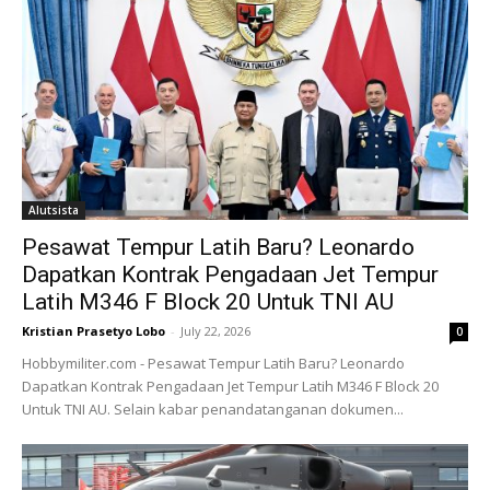
Alutsista
Pesawat Tempur Latih Baru? Leonardo
Dapatkan Kontrak Pengadaan Jet Tempur
Latih M346 F Block 20 Untuk TNI AU
Kristian Prasetyo Lobo
-
July 22, 2026
0
Hobbymiliter.com - Pesawat Tempur Latih Baru? Leonardo
Dapatkan Kontrak Pengadaan Jet Tempur Latih M346 F Block 20
Untuk TNI AU. Selain kabar penandatanganan dokumen...