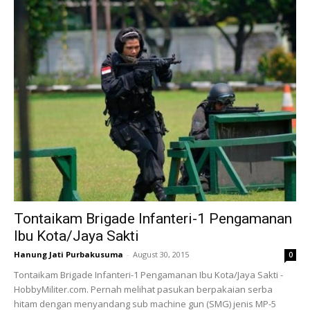
Tontaikam Brigade Infanteri-1 Pengamanan
Ibu Kota/Jaya Sakti
Hanung Jati Purbakusuma
-
August 30, 2015
0
Tontaikam Brigade Infanteri-1 Pengamanan Ibu Kota/Jaya Sakti -
HobbyMiliter.com. Pernah melihat pasukan berpakaian serba
hitam dengan menyandang sub machine gun (SMG) jenis MP-5