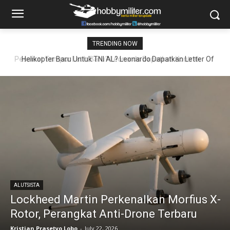
TRENDING NOW
Helikopter Baru Untuk TNI AL? Leonardo Dapatkan Letter Of
Intent Suplai Helikopter AW149 Ke Indonesia
ALUTSISTA
Lockheed Martin Perkenalkan Morfius X-
Rotor, Perangkat Anti-Drone Terbaru
Kristian Prasetyo Lobo
-
July 22, 2026