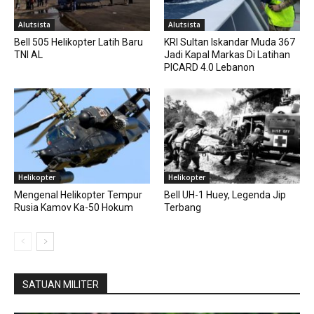
Alutsista
Alutsista
Bell 505 Helikopter Latih Baru
KRI Sultan Iskandar Muda 367
TNI AL
Jadi Kapal Markas Di Latihan
PICARD 4.0 Lebanon
Helikopter
Helikopter
Mengenal Helikopter Tempur
Bell UH-1 Huey, Legenda Jip
Rusia Kamov Ka-50 Hokum
Terbang
SATUAN MILITER