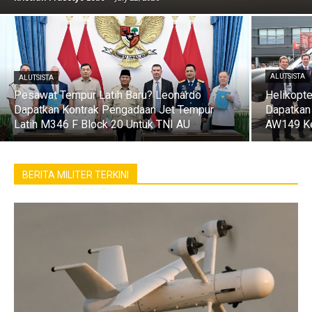
ALUTSISTA
ALUTSISTA
Pesawat Tempur Latih Baru? Leonardo
Helikopte
Dapatkan Kontrak Pengadaan Jet Tempur
Dapatkan 
Latih M346 F Block 20 Untuk TNI AU
AW149 Ke
BERITA MILITER TERKINI