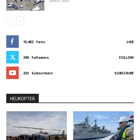
June 8, 2020
15,482
Fans
LIKE
290
Followers
FOLLOW
233
Subscribers
SUBSCRIBE
HELIKOPTER