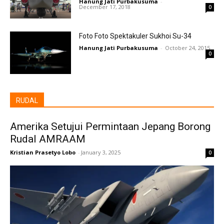
Hanung Jati Purbakusuma
-
December 17, 2018
0
Foto Foto Spektakuler Sukhoi Su-34
Hanung Jati Purbakusuma
-
October 24, 2015
0
RUDAL
Amerika Setujui Permintaan Jepang Borong
Rudal AMRAAM
Kristian Prasetyo Lobo
-
January 3, 2025
0