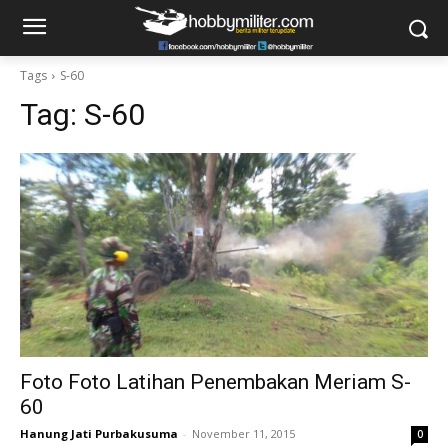
Tags
S-60
Tag:
S-60
Foto Foto Latihan Penembakan Meriam S-
60
Hanung Jati Purbakusuma
-
November 11, 2015
0