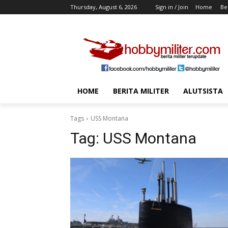
Thursday, August 6, 2026
Sign in / Join
Home
Ber
HOME
BERITA MILITER
ALUTSISTA
Tags
USS Montana
Tag:
USS Montana