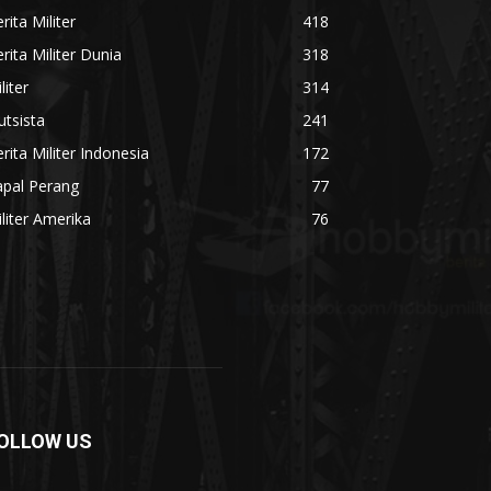
rita Militer
418
rita Militer Dunia
318
liter
314
utsista
241
rita Militer Indonesia
172
apal Perang
77
liter Amerika
76
OLLOW US