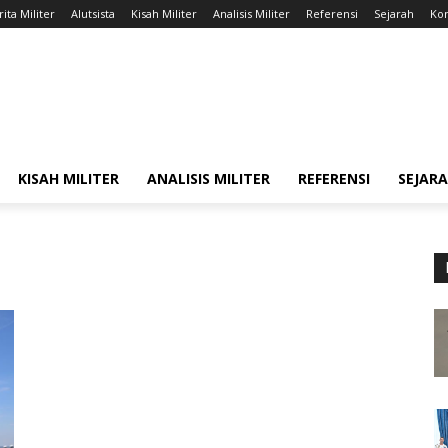
ita Militer
Alutsista
Kisah Militer
Analisis Militer
Referensi
Sejarah
Kon
KISAH MILITER
ANALISIS MILITER
REFERENSI
SEJAR