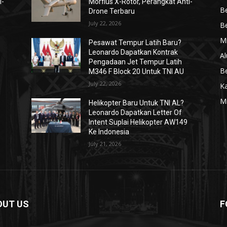
i-
Morfius X-Rotor, Perangkat Anti-
Be
Drone Terbaru
July 22, 2026
Be
Mi
Pesawat Tempur Latih Baru?
Leonardo Dapatkan Kontrak
Al
Pengadaan Jet Tempur Latih
Be
M346 F Block 20 Untuk TNI AU
July 22, 2026
K
Mi
Helikopter Baru Untuk TNI AL?
Leonardo Dapatkan Letter Of
Intent Suplai Helikopter AW149
Ke Indonesia
July 21, 2026
OUT US
F