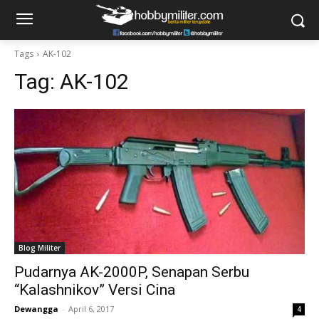
Tags
AK-102
Tag:
AK-102
Blog Militer
Pudarnya AK-2000P, Senapan Serbu
“Kalashnikov” Versi Cina
Dewangga
-
April 6, 2017
4