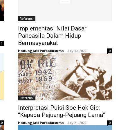
Referensi
Implementasi Nilai Dasar
Pancasila Dalam Hidup
Bermasyarakat
1
Hanung Jati Purbakusuma
-
July 30, 2022
0
Referensi
Interpretasi Puisi Soe Hok Gie:
“Kepada Pejuang-Pejuang Lama”
Hanung Jati Purbakusuma
-
July 21, 2022
0
0