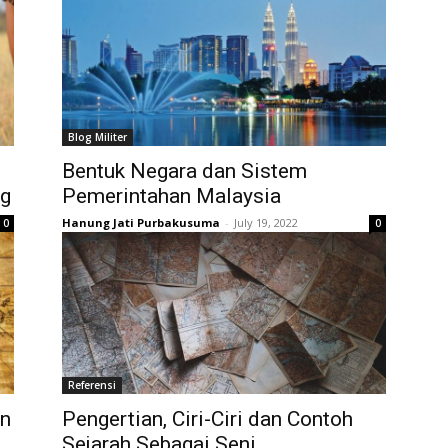
Blog Militer
Bentuk Negara dan Sistem
ng
Pemerintahan Malaysia
Hanung Jati Purbakusuma
-
July 19, 2022
0
0
Referensi
an
Pengertian, Ciri-Ciri dan Contoh
Sejarah Sebagai Seni