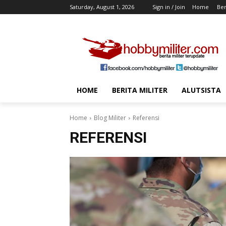
Saturday, August 1, 2026
Sign in / Join
Home
Ber
HOME
BERITA MILITER
ALUTSISTA
Home
Blog Militer
Referensi
REFERENSI