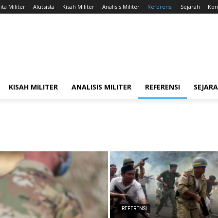
ita Militer
Alutsista
Kisah Militer
Analisis Militer
Referensi
Sejarah
Kont
KISAH MILITER
ANALISIS MILITER
REFERENSI
SEJAR
REFERENSI