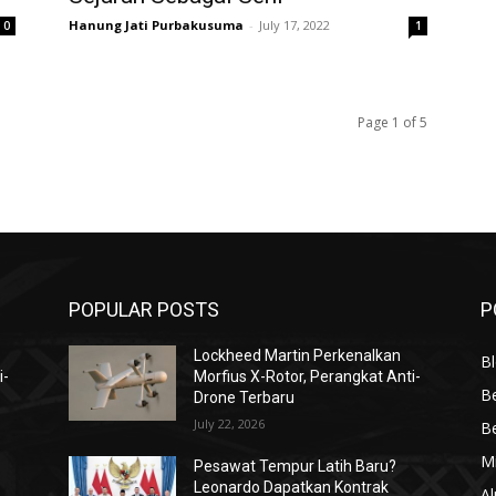
Hanung Jati Purbakusuma
-
July 17, 2022
0
1
Page 1 of 5
POPULAR POSTS
P
Lockheed Martin Perkenalkan
Bl
i-
Morfius X-Rotor, Perangkat Anti-
Be
Drone Terbaru
July 22, 2026
Be
Mi
Pesawat Tempur Latih Baru?
Leonardo Dapatkan Kontrak
Al