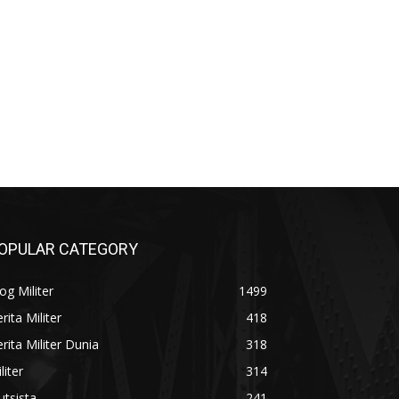
OPULAR CATEGORY
og Militer
1499
rita Militer
418
rita Militer Dunia
318
liter
314
utsista
241