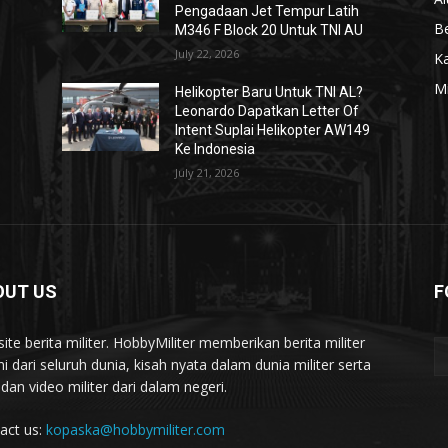
Pengadaan Jet Tempur Latih
Be
M346 F Block 20 Untuk TNI AU
July 22, 2026
K
Mi
Helikopter Baru Untuk TNI AL?
Leonardo Dapatkan Letter Of
Intent Suplai Helikopter AW149
Ke Indonesia
July 21, 2026
OUT US
F
ite berita militer. HobbyMiliter memberikan berita militer
ni dari seluruh dunia, kisah nyata dalam dunia militer serta
 dan video militer dari dalam negeri.
act us:
kopaska@hobbymiliter.com