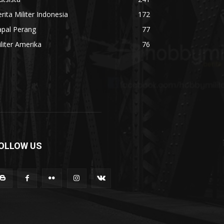
rita Militer Indonesia
172
apal Perang
77
liter Amerika
76
OLLOW US