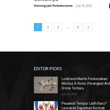
Hanung Jati Purbakusuma
-
July 18, 2022
...
1
2
3
5
EDITOR PICKS
Lockheed Martin Perkenalkan
Morfius X-Rotor, Perangkat Ant
Drone Terbaru
July 22, 2026
Pesawat Tempur Latih Baru?
Leonardo Dapatkan Kontrak