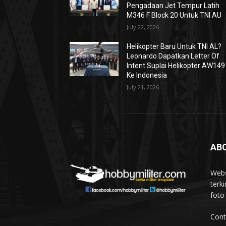
Pengadaan Jet Tempur Latih
M346 F Block 20 Untuk TNI AU
July 22, 2026
Helikopter Baru Untuk TNI AL?
Leonardo Dapatkan Letter Of
Intent Suplai Helikopter AW149
Ke Indonesia
July 21, 2026
AB
Webs
terki
foto
Cont