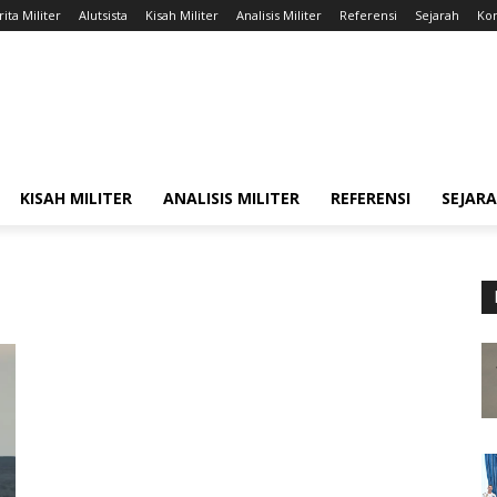
ita Militer
Alutsista
Kisah Militer
Analisis Militer
Referensi
Sejarah
Kon
KISAH MILITER
ANALISIS MILITER
REFERENSI
SEJAR