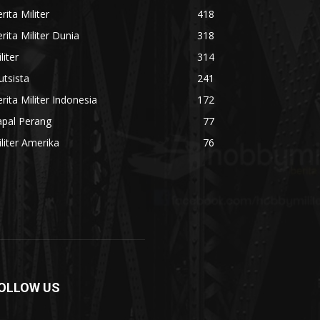
rita Militer
418
rita Militer Dunia
318
liter
314
utsista
241
rita Militer Indonesia
172
apal Perang
77
liter Amerika
76
OLLOW US