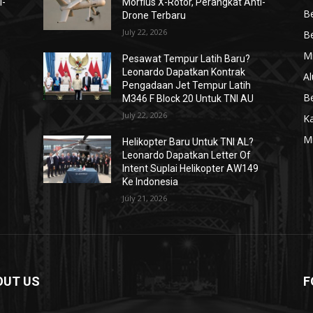
i-
Morfius X-Rotor, Perangkat Anti-
Be
Drone Terbaru
July 22, 2026
Be
Mi
Pesawat Tempur Latih Baru?
Leonardo Dapatkan Kontrak
Al
Pengadaan Jet Tempur Latih
Be
M346 F Block 20 Untuk TNI AU
July 22, 2026
K
Mi
Helikopter Baru Untuk TNI AL?
Leonardo Dapatkan Letter Of
Intent Suplai Helikopter AW149
Ke Indonesia
July 21, 2026
OUT US
F