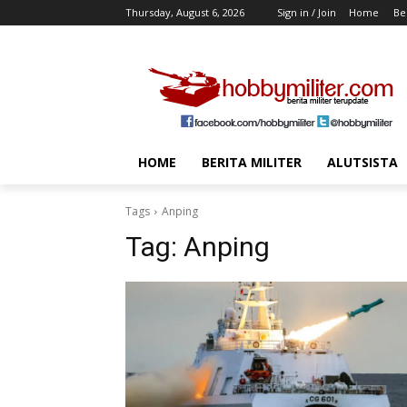
Thursday, August 6, 2026
Sign in / Join
Home
Ber
HOME
BERITA MILITER
ALUTSISTA
Tags
Anping
Tag:
Anping