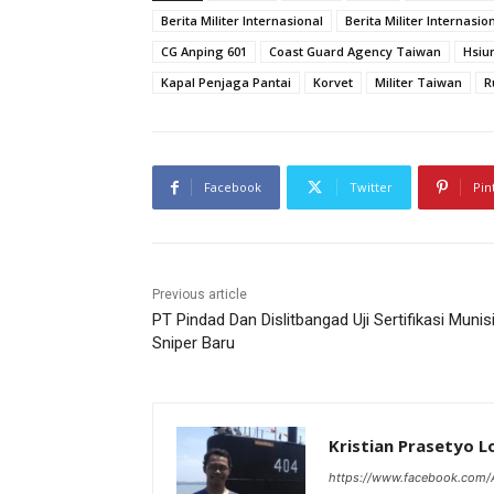
Berita Militer Internasional
Berita Militer Internasi
CG Anping 601
Coast Guard Agency Taiwan
Hsiu
Kapal Penjaga Pantai
Korvet
Militer Taiwan
R
Facebook
Twitter
Pin
Previous article
PT Pindad Dan Dislitbangad Uji Sertifikasi Munis
Sniper Baru
Kristian Prasetyo 
https://www.facebook.com/A