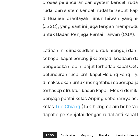
proses peluncuran dan system kendali rudal
rudal dan sistem kendali rudal tersebut, 
di Hualien, di wilayah Timur Taiwan, yang 
(JSSC), yang saat ini juga tengah memprodu
untuk Badan Penjaga Pantai Taiwan (CGA).
Latihan ini dimaksudkan untuk menguji dan
sebagai kapal perang jika terjadi keadaan d
pengecekan lebih lanjut terhadap kapal CG 
peluncuran rudal anti kapal Hsiung Feng II 
dimaksudkan untuk mengetahui seberapa j
terhadap struktur badan kapal. Meski demiki
penjaga pantai kelas Anping sebenarnya adal
kelas
Tuo Chiang
(Ta Chiang dalam beberapa
dapat dipersenjatai dengan rudal anti kapal 
TAGS
Alutsista
Anping
Berita
Berita Intern