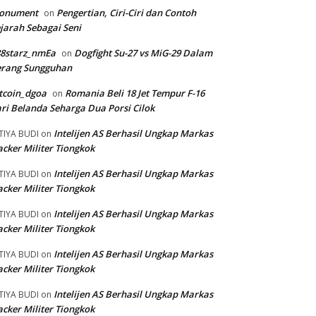
onument
Pengertian, Ciri-Ciri dan Contoh
on
jarah Sebagai Seni
88starz_nmEa
Dogfight Su-27 vs MiG-29 Dalam
on
erang Sungguhan
tcoin_dgoa
Romania Beli 18 Jet Tempur F-16
on
ri Belanda Seharga Dua Porsi Cilok
Intelijen AS Berhasil Ungkap Markas
TIYA BUDI
on
cker Militer Tiongkok
Intelijen AS Berhasil Ungkap Markas
TIYA BUDI
on
cker Militer Tiongkok
Intelijen AS Berhasil Ungkap Markas
TIYA BUDI
on
cker Militer Tiongkok
Intelijen AS Berhasil Ungkap Markas
TIYA BUDI
on
cker Militer Tiongkok
Intelijen AS Berhasil Ungkap Markas
TIYA BUDI
on
cker Militer Tiongkok