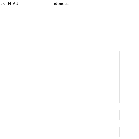
tuk TNI AU
Indonesia
Name:*
Email:*