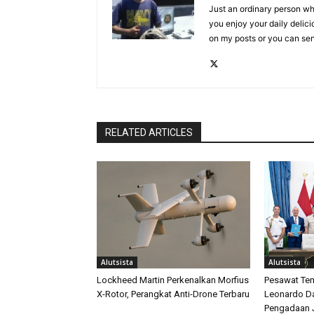
Just an ordinary person who
you enjoy your daily delic
on my posts or you can se
RELATED ARTICLES
Alutsista
Alutsista
Lockheed Martin Perkenalkan Morfius
Pesawat Tem
X-Rotor, Perangkat Anti-Drone Terbaru
Leonardo D
Pengadaan J