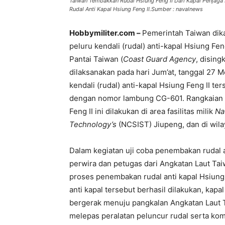
Taiwan Tembakkan Rudal Hsiung Feng II Dari Kapal Penjaga
Rudal Anti Kapal Hsiung Feng II.Sumber : navalnews
Hobbymiliter.com –
Pemerintah Taiwan dik
peluru kendali (rudal) anti-kapal Hsiung Fen
Pantai Taiwan (
Coast Guard Agency
, dising
dilaksanakan pada hari Jum’at, tanggal 27
kendali (rudal) anti-kapal Hsiung Feng II te
dengan nomor lambung CG-601. Rangkaian k
Feng II ini dilakukan di area fasilitas milik
Na
Technology’s
(NCSIST) Jiupeng, dan di wilay
Dalam kegiatan uji coba penembakan rudal a
perwira dan petugas dari Angkatan Laut Ta
proses penembakan rudal anti kapal Hsiung
anti kapal tersebut berhasil dilakukan, kap
bergerak menuju pangkalan Angkatan Laut Ts
melepas peralatan peluncur rudal serta ko