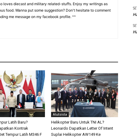
 loves diecast and military related-stuffs. Enjoy my writings as
SE
ious food. Wanna put some suggestion? Don't hesitate to comment
Ha
nding me message on my facebook profile. ^^
SE
Ha
Alutsista
pur Latih Baru?
Helikopter Baru Untuk TNI AL?
apatkan Kontrak
Leonardo Dapatkan Letter Of Intent
et Tempur Latih M346 F
Suplai Helikopter AW149 Ke