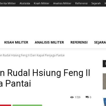
Berita Militer
Alutsista
Kisah Militer
Analisis Militer
Referensi
Sejarah
K
KISAH MILITER
ANALISIS MILITER
REFERENSI
SEJAR
 Rudal Hsiung Feng II Dari Kapal Penjaga Pantai
 Rudal Hsiung Feng II
a Pantai
1729
0