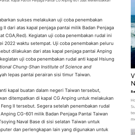
 Pantai. Kapal Patroli Penjaga Pantai CG Anping 601 Saat Menembakkan
abarkan sukses melakukan uji coba penembakan
g II dari atas kapal penjaga pantai milik Badan Penjaga
kat CGA,Red). Kegiatan uji coba penembakan rudal ini
 Mei 2022 waktu setempat. Uji coba penembakan peluru
rsebut dilakukan dari atas kapal penjaga pantai Anping
egiatan uji coba penembakan rudal anti kapal Hsiung
tional Chung-Shan Institute of Science and
ah lepas pantai perairan sisi timur Taiwan.
V
N
nti kapal buatan dalam negeri Taiwan tersebut,
Re
iwan ditempatkan di kapal CG Anping untuk melakukan
Ho
 Feng II tersebut. Segera setelah penembakan rudal
Su
te
al Anping CG-601 milik Badan Penjaga Pantai Taiwan
me
oying Naval Base di sisi selatan Taiwan untuk
mputer dan perlengkapan lain yang digunakan untuk