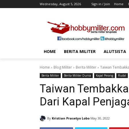
Wednesday, August 5, 2026
Sign in / Join
Home
HOME
BERITA MILITER
ALUTSISTA
Home
Blog Militer
Berita Militer
Taiwan Tembakkan
Berita Militer
Berita Militer Dunia
Kapal Perang
Rudal
Taiwan Tembakkan
Dari Kapal Penjag
By
Kristian Prasetyo Lobo
May 30, 2022