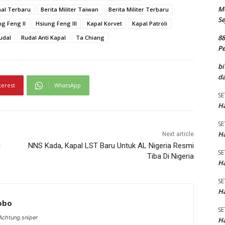
M
onal Terbaru
Berita Militer Taiwan
Berita Militer Terbaru
Se
ng Feng II
Hsiung Feng III
Kapal Korvet
Kapal Patroli
8
udal
Rudal Anti Kapal
Ta Chiang
P
bi
da
terest
WhatsApp
SE
Ha
SE
Ha
Next article
i
NNS Kada, Kapal LST Baru Untuk AL Nigeria Resmi
SE
Tiba Di Nigeria
Ha
SE
Ha
Lobo
SE
chtung.sniper
Ha