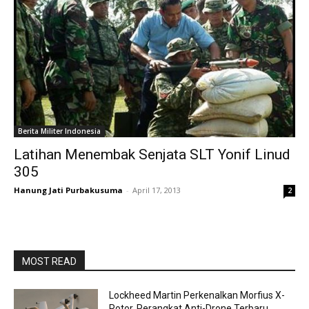
Berita Militer Indonesia
Latihan Menembak Senjata SLT Yonif Linud
305
Hanung Jati Purbakusuma
-
April 17, 2013
2
MOST READ
Lockheed Martin Perkenalkan Morfius X-
Rotor, Perangkat Anti-Drone Terbaru