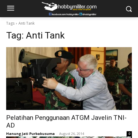
Tags
Anti Tank
Tag:
Anti Tank
Pelatihan Penggunaan ATGM Javelin TNI-
AD
Hanung Jati Purbakusuma
-
August 26, 2014
0