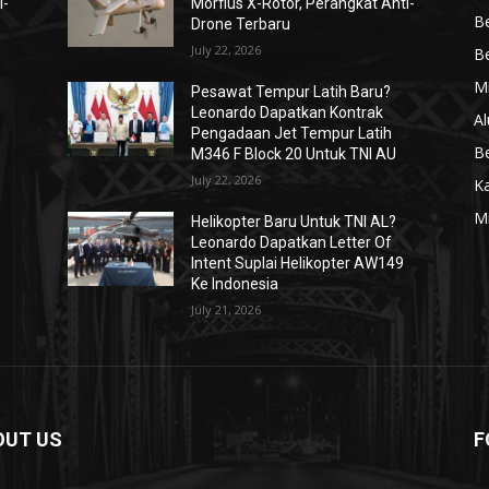
i-
Morfius X-Rotor, Perangkat Anti-
Be
Drone Terbaru
July 22, 2026
Be
Mi
Pesawat Tempur Latih Baru?
Leonardo Dapatkan Kontrak
Al
Pengadaan Jet Tempur Latih
Be
M346 F Block 20 Untuk TNI AU
July 22, 2026
K
Mi
Helikopter Baru Untuk TNI AL?
Leonardo Dapatkan Letter Of
Intent Suplai Helikopter AW149
Ke Indonesia
July 21, 2026
OUT US
F