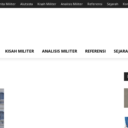
ita Militer
Alutsista
Kisah Militer
Analisis Militer
Referensi
Sejarah
Kon
KISAH MILITER
ANALISIS MILITER
REFERENSI
SEJAR