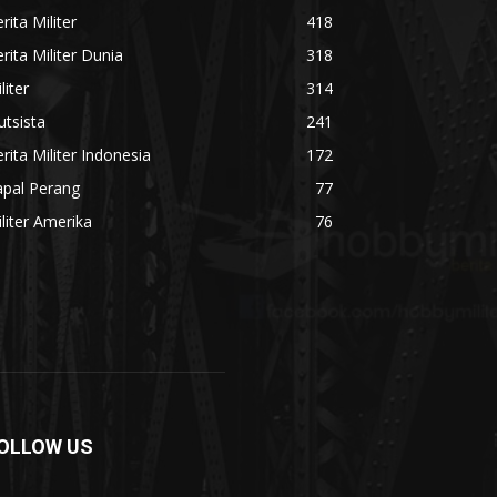
rita Militer
418
rita Militer Dunia
318
liter
314
utsista
241
rita Militer Indonesia
172
apal Perang
77
liter Amerika
76
OLLOW US