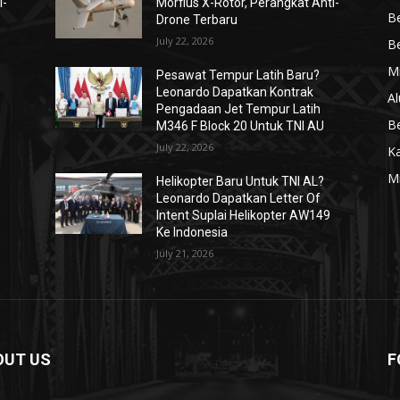
i-
Morfius X-Rotor, Perangkat Anti-
Be
Drone Terbaru
July 22, 2026
Be
Mi
Pesawat Tempur Latih Baru?
Leonardo Dapatkan Kontrak
Al
Pengadaan Jet Tempur Latih
Be
M346 F Block 20 Untuk TNI AU
July 22, 2026
K
Mi
Helikopter Baru Untuk TNI AL?
Leonardo Dapatkan Letter Of
Intent Suplai Helikopter AW149
Ke Indonesia
July 21, 2026
OUT US
F