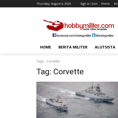
Thursday, August 6, 2026
Sign in / Join
Home
Ber
HOME
BERITA MILITER
ALUTSISTA
Tags
Corvette
Tag:
Corvette