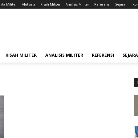
ita Militer
Alutsista
Kisah Militer
Analisis Militer
Referensi
Sejarah
Kon
KISAH MILITER
ANALISIS MILITER
REFERENSI
SEJAR