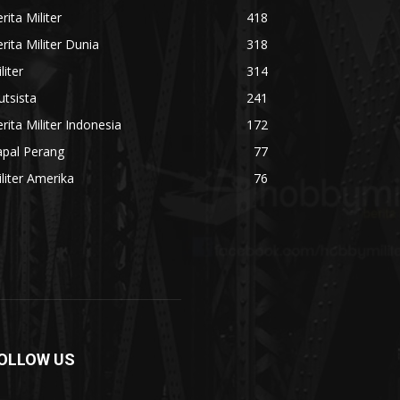
rita Militer
418
rita Militer Dunia
318
liter
314
utsista
241
rita Militer Indonesia
172
apal Perang
77
liter Amerika
76
OLLOW US