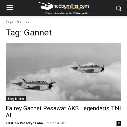
Tags
Gannet
Tag:
Gannet
Blog Militer
Fairey Gannet Pesawat AKS Legendaris TNI
AL
Kristian Prasetyo Lobo
-
March 4, 2018
0