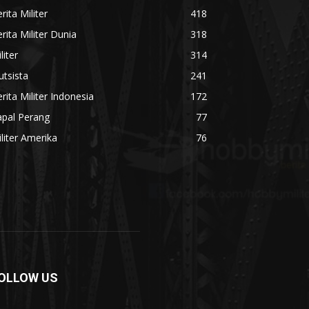
rita Militer
418
rita Militer Dunia
318
liter
314
utsista
241
rita Militer Indonesia
172
apal Perang
77
liter Amerika
76
OLLOW US