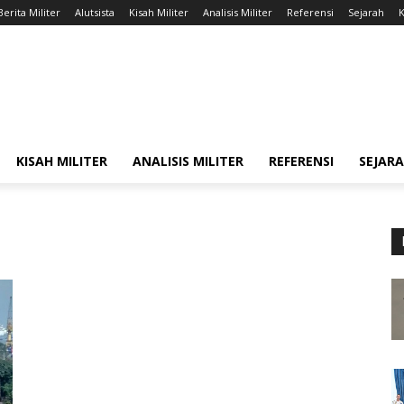
Berita Militer
Alutsista
Kisah Militer
Analisis Militer
Referensi
Sejarah
K
KISAH MILITER
ANALISIS MILITER
REFERENSI
SEJAR