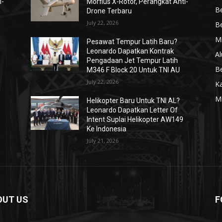
i-
Morfius X-Rotor, Perangkat Anti-
Be
Drone Terbaru
July 22, 2026
Be
Mi
Pesawat Tempur Latih Baru?
Leonardo Dapatkan Kontrak
Al
Pengadaan Jet Tempur Latih
Be
M346 F Block 20 Untuk TNI AU
July 22, 2026
K
Mi
Helikopter Baru Untuk TNI AL?
Leonardo Dapatkan Letter Of
Intent Suplai Helikopter AW149
Ke Indonesia
July 21, 2026
OUT US
F