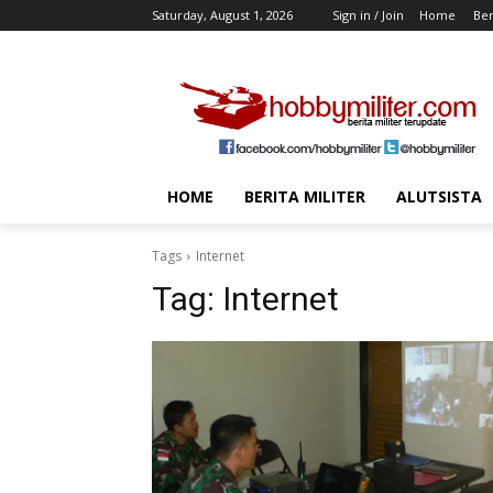
Saturday, August 1, 2026
Sign in / Join
Home
Ber
HOME
BERITA MILITER
ALUTSISTA
Tags
Internet
Tag:
Internet