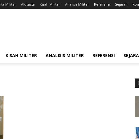
ita Militer
Alutsista
Kisah Militer
Analisis Militer
Referensi
Sejarah
Kont
KISAH MILITER
ANALISIS MILITER
REFERENSI
SEJAR