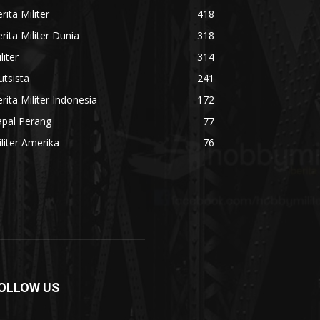
rita Militer
418
rita Militer Dunia
318
liter
314
utsista
241
rita Militer Indonesia
172
apal Perang
77
liter Amerika
76
OLLOW US