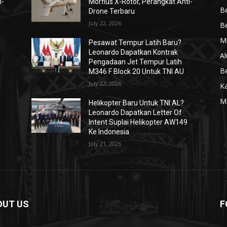
i-
Morfius X-Rotor, Perangkat Anti-
Be
Drone Terbaru
July 22, 2026
Be
Mi
Pesawat Tempur Latih Baru?
Leonardo Dapatkan Kontrak
Al
Pengadaan Jet Tempur Latih
Be
M346 F Block 20 Untuk TNI AU
July 22, 2026
K
Mi
Helikopter Baru Untuk TNI AL?
Leonardo Dapatkan Letter Of
Intent Suplai Helikopter AW149
Ke Indonesia
July 21, 2026
OUT US
F