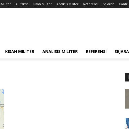
 Militer
Alutsista
Kisah Militer
Analisis Militer
Referensi
Sejarah
Kontri
KISAH MILITER
ANALISIS MILITER
REFERENSI
SEJAR