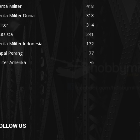
rita Militer
418
rita Militer Dunia
318
liter
314
utsista
241
rita Militer Indonesia
172
apal Perang
77
liter Amerika
76
OLLOW US