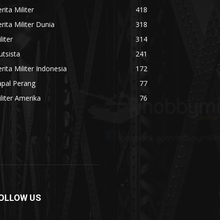
rita Militer
418
rita Militer Dunia
318
liter
314
utsista
241
rita Militer Indonesia
172
apal Perang
77
liter Amerika
76
OLLOW US