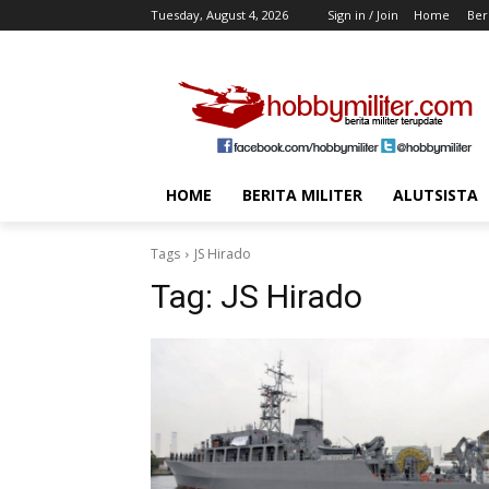
Tuesday, August 4, 2026
Sign in / Join
Home
Beri
HOME
BERITA MILITER
ALUTSISTA
Tags
JS Hirado
Tag:
JS Hirado