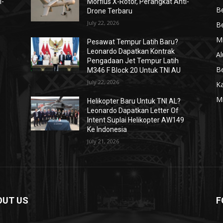
i-
Morfius X-Rotor, Perangkat Anti-
Be
Drone Terbaru
July 22, 2026
Be
Mi
Pesawat Tempur Latih Baru?
Leonardo Dapatkan Kontrak
Al
Pengadaan Jet Tempur Latih
Be
M346 F Block 20 Untuk TNI AU
July 22, 2026
K
Mi
Helikopter Baru Untuk TNI AL?
Leonardo Dapatkan Letter Of
Intent Suplai Helikopter AW149
Ke Indonesia
July 21, 2026
OUT US
F