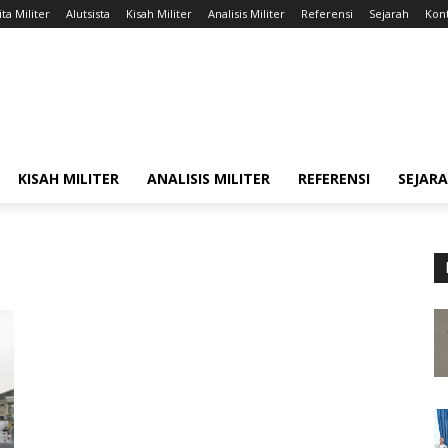
ta Militer
Alutsista
Kisah Militer
Analisis Militer
Referensi
Sejarah
Kont
KISAH MILITER
ANALISIS MILITER
REFERENSI
SEJAR