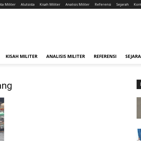
ta Militer
Alutsista
Kisah Militer
Analisis Militer
Referensi
Sejarah
Kont
KISAH MILITER
ANALISIS MILITER
REFERENSI
SEJAR
ang