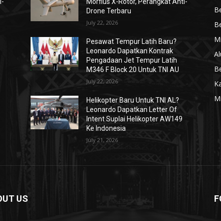
i-
Morfius X-Rotor, Perangkat Anti-
Be
Drone Terbaru
July 22, 2026
Be
Mi
Pesawat Tempur Latih Baru?
Leonardo Dapatkan Kontrak
Al
Pengadaan Jet Tempur Latih
Be
M346 F Block 20 Untuk TNI AU
July 22, 2026
K
Mi
Helikopter Baru Untuk TNI AL?
Leonardo Dapatkan Letter Of
Intent Suplai Helikopter AW149
Ke Indonesia
July 21, 2026
OUT US
F