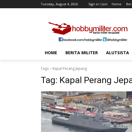
Tuesday, August 4, 2026
Sign in / Join
Home
Beri
HOME
BERITA MILITER
ALUTSISTA
Tags
Kapal Perang Jepang
Tag:
Kapal Perang Jep