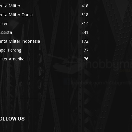
rita Militer
418
rita Militer Dunia
318
liter
314
utsista
241
rita Militer Indonesia
172
apal Perang
77
liter Amerika
76
OLLOW US