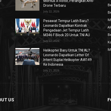
i-
Morfius X-Rotor, Perangkat Anti-
Be
Drone Terbaru
July 22, 2026
Be
Mi
Pesawat Tempur Latih Baru?
Leonardo Dapatkan Kontrak
Al
Pengadaan Jet Tempur Latih
Be
M346 F Block 20 Untuk TNI AU
July 22, 2026
K
Mi
Helikopter Baru Untuk TNI AL?
Leonardo Dapatkan Letter Of
Intent Suplai Helikopter AW149
Ke Indonesia
July 21, 2026
OUT US
F