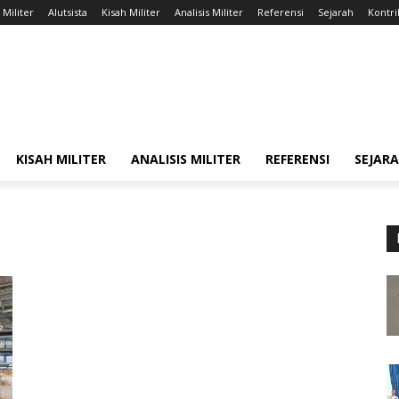
 Militer
Alutsista
Kisah Militer
Analisis Militer
Referensi
Sejarah
Kontri
KISAH MILITER
ANALISIS MILITER
REFERENSI
SEJAR