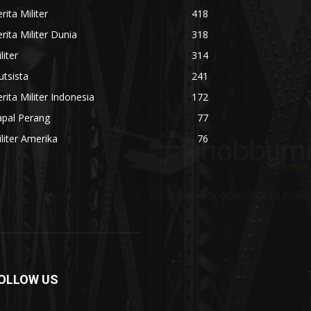
rita Militer
418
rita Militer Dunia
318
liter
314
utsista
241
rita Militer Indonesia
172
apal Perang
77
liter Amerika
76
OLLOW US