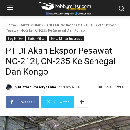
Home
Berita Militer
Berita Militer Indonesia
PT DI Akan Ekspor
Pesawat NC-212i, CN-235 Ke Senegal Dan Kongo
Blog Militer
Berita Militer
Berita Militer Indonesia
PT DI Akan Ekspor Pesawat
NC-212i, CN-235 Ke Senegal
Dan Kongo
By
Kristian Prasetyo Lobo
February 6, 2020
1999
0
Facebook
Twitter