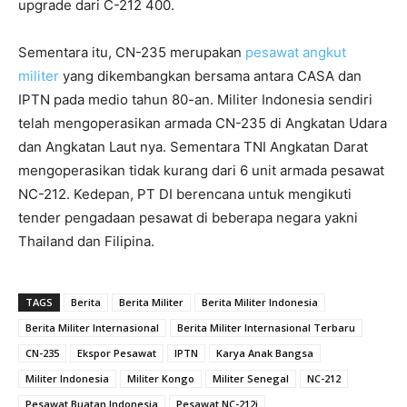
upgrade dari C-212 400.
Sementara itu, CN-235 merupakan
pesawat angkut
militer
yang dikembangkan bersama antara CASA dan
IPTN pada medio tahun 80-an. Militer Indonesia sendiri
telah mengoperasikan armada CN-235 di Angkatan Udara
dan Angkatan Laut nya. Sementara TNI Angkatan Darat
mengoperasikan tidak kurang dari 6 unit armada pesawat
NC-212. Kedepan, PT DI berencana untuk mengikuti
tender pengadaan pesawat di beberapa negara yakni
Thailand dan Filipina.
TAGS
Berita
Berita Militer
Berita Militer Indonesia
Berita Militer Internasional
Berita Militer Internasional Terbaru
CN-235
Ekspor Pesawat
IPTN
Karya Anak Bangsa
Militer Indonesia
Militer Kongo
Militer Senegal
NC-212
Pesawat Buatan Indonesia
Pesawat NC-212i