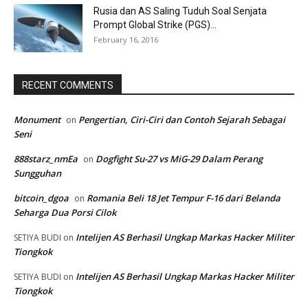
Rusia dan AS Saling Tuduh Soal Senjata
Prompt Global Strike (PGS)...
February 16, 2016
RECENT COMMENTS
Monument
Pengertian, Ciri-Ciri dan Contoh Sejarah Sebagai
on
Seni
888starz_nmEa
Dogfight Su-27 vs MiG-29 Dalam Perang
on
Sungguhan
bitcoin_dgoa
Romania Beli 18 Jet Tempur F-16 dari Belanda
on
Seharga Dua Porsi Cilok
Intelijen AS Berhasil Ungkap Markas Hacker Militer
SETIYA BUDI
on
Tiongkok
Intelijen AS Berhasil Ungkap Markas Hacker Militer
SETIYA BUDI
on
Tiongkok