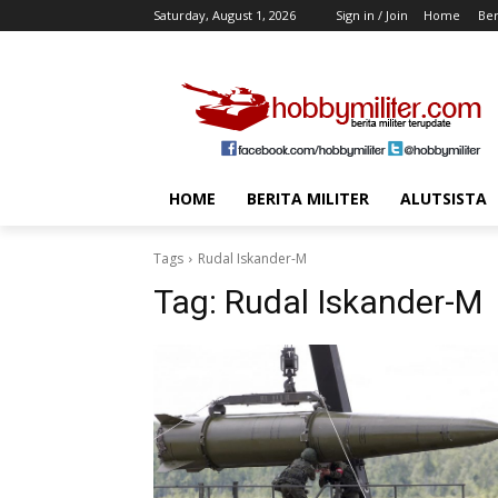
Saturday, August 1, 2026
Sign in / Join
Home
Ber
HOME
BERITA MILITER
ALUTSISTA
Tags
Rudal Iskander-M
Tag:
Rudal Iskander-M