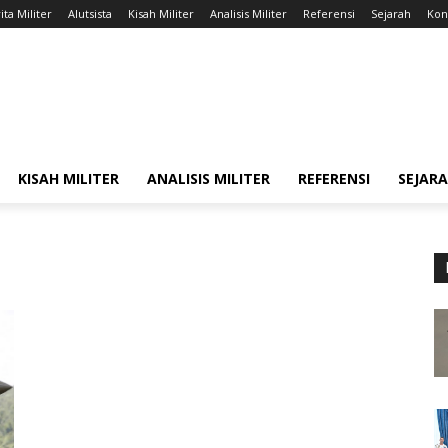
ita Militer
Alutsista
Kisah Militer
Analisis Militer
Referensi
Sejarah
Kont
KISAH MILITER
ANALISIS MILITER
REFERENSI
SEJAR