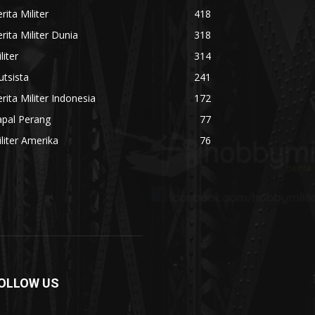
rita Militer
418
rita Militer Dunia
318
liter
314
utsista
241
rita Militer Indonesia
172
apal Perang
77
liter Amerika
76
OLLOW US