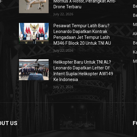
i-
Morfius X-Rotor, Perangkat Anti-
Be
Drone Terbaru
July 22, 2026
Be
Mi
Pesawat Tempur Latih Baru?
Leonardo Dapatkan Kontrak
Al
Pengadaan Jet Tempur Latih
Be
M346 F Block 20 Untuk TNI AU
July 22, 2026
K
Mi
Helikopter Baru Untuk TNI AL?
Leonardo Dapatkan Letter Of
Intent Suplai Helikopter AW149
Ke Indonesia
July 21, 2026
OUT US
F