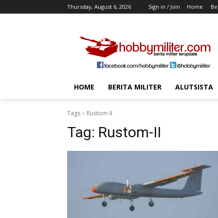
Thursday, August 6, 2026
Sign in / Join
Home
Ber
HOME
BERITA MILITER
ALUTSISTA
Tags
Rustom-II
Tag:
Rustom-II