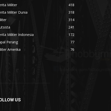
rita Militer
418
rita Militer Dunia
318
liter
314
utsista
241
rita Militer Indonesia
172
apal Perang
77
liter Amerika
76
OLLOW US