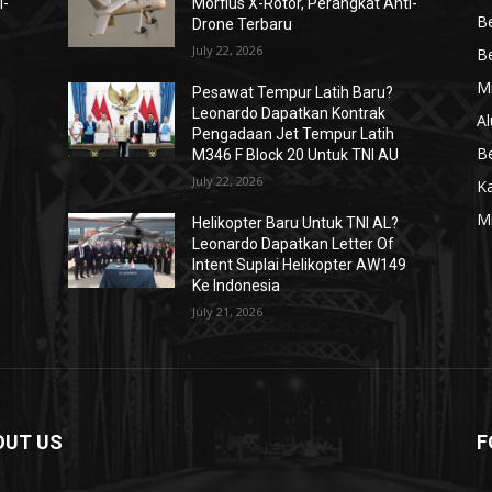
i-
Morfius X-Rotor, Perangkat Anti-
Be
Drone Terbaru
July 22, 2026
Be
Mi
Pesawat Tempur Latih Baru?
Leonardo Dapatkan Kontrak
Al
Pengadaan Jet Tempur Latih
Be
M346 F Block 20 Untuk TNI AU
July 22, 2026
K
Mi
Helikopter Baru Untuk TNI AL?
Leonardo Dapatkan Letter Of
Intent Suplai Helikopter AW149
Ke Indonesia
July 21, 2026
OUT US
F