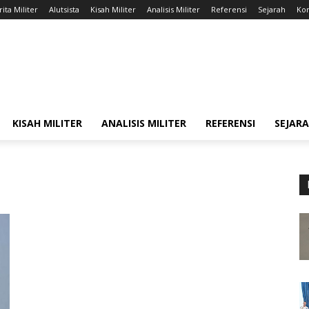
ita Militer
Alutsista
Kisah Militer
Analisis Militer
Referensi
Sejarah
Kon
KISAH MILITER
ANALISIS MILITER
REFERENSI
SEJAR