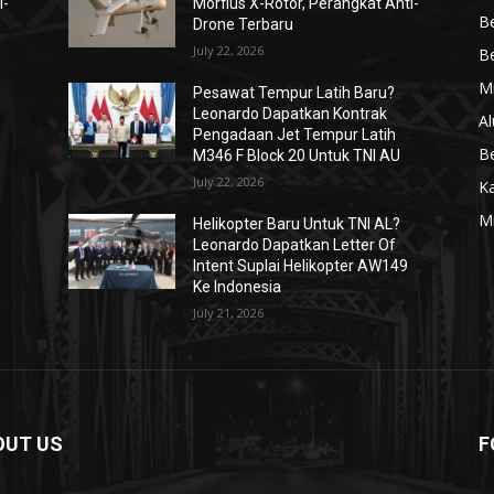
i-
Morfius X-Rotor, Perangkat Anti-
Be
Drone Terbaru
July 22, 2026
Be
Mi
Pesawat Tempur Latih Baru?
Leonardo Dapatkan Kontrak
Al
Pengadaan Jet Tempur Latih
Be
M346 F Block 20 Untuk TNI AU
July 22, 2026
K
Mi
Helikopter Baru Untuk TNI AL?
Leonardo Dapatkan Letter Of
Intent Suplai Helikopter AW149
Ke Indonesia
July 21, 2026
OUT US
F