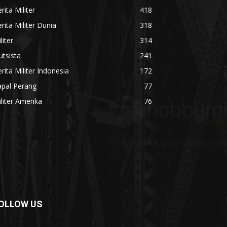
rita Militer
418
rita Militer Dunia
318
liter
314
utsista
241
rita Militer Indonesia
172
apal Perang
77
liter Amerika
76
OLLOW US