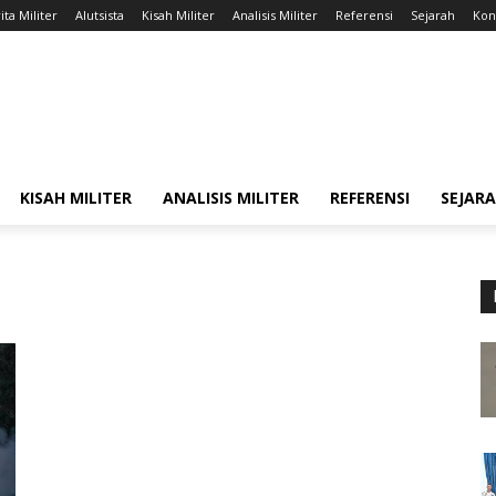
ita Militer
Alutsista
Kisah Militer
Analisis Militer
Referensi
Sejarah
Kont
KISAH MILITER
ANALISIS MILITER
REFERENSI
SEJAR