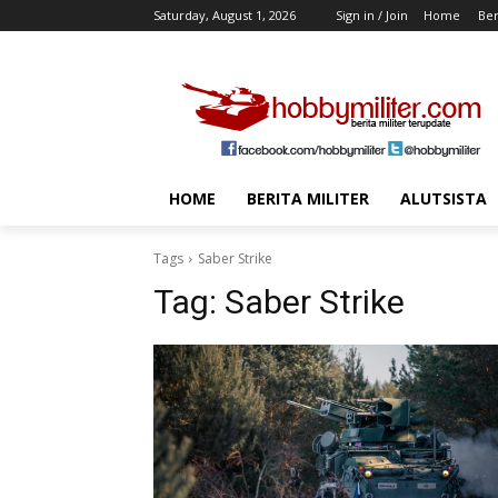
Saturday, August 1, 2026
Sign in / Join
Home
Ber
HOME
BERITA MILITER
ALUTSISTA
Tags
Saber Strike
Tag:
Saber Strike