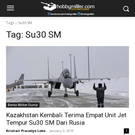
Tags
Su30 SM
Tag:
Su30 SM
Berita Militer Dunia
Kazakhstan Kembali Terima Empat Unit Jet
Tempur Su30 SM Dari Rusia
Kristian Prasetyo Lobo
-
January 2, 2019
1