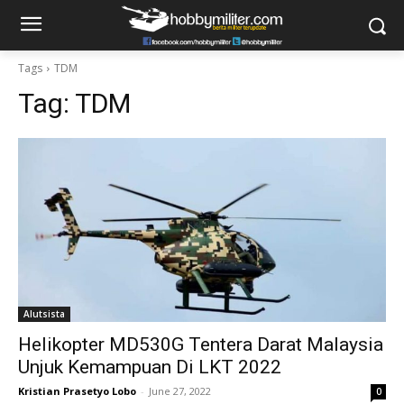
Tags
TDM
Tag:
TDM
Alutsista
Helikopter MD530G Tentera Darat Malaysia
Unjuk Kemampuan Di LKT 2022
Kristian Prasetyo Lobo
-
June 27, 2022
0