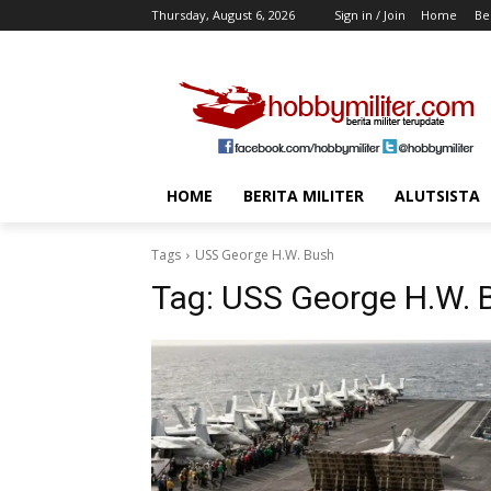
Thursday, August 6, 2026
Sign in / Join
Home
Ber
HOME
BERITA MILITER
ALUTSISTA
Tags
USS George H.W. Bush
Tag:
USS George H.W. 