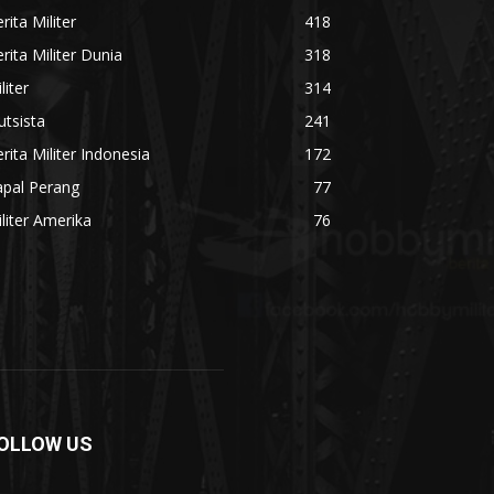
rita Militer
418
rita Militer Dunia
318
liter
314
utsista
241
rita Militer Indonesia
172
apal Perang
77
liter Amerika
76
OLLOW US