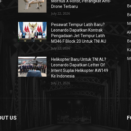
i-
Morfius X-Rotor, Perangkat Anti-
Be
Drone Terbaru
July 22, 2026
Be
Mi
Pesawat Tempur Latih Baru?
Leonardo Dapatkan Kontrak
Al
Pengadaan Jet Tempur Latih
Be
M346 F Block 20 Untuk TNI AU
July 22, 2026
K
Mi
Helikopter Baru Untuk TNI AL?
Leonardo Dapatkan Letter Of
Intent Suplai Helikopter AW149
Ke Indonesia
July 21, 2026
OUT US
F