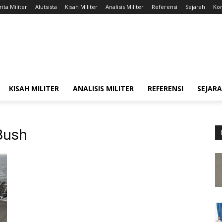
ita Militer
Alutsista
Kisah Militer
Analisis Militer
Referensi
Sejarah
Kon
KISAH MILITER
ANALISIS MILITER
REFERENSI
SEJAR
Bush