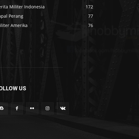
rita Militer Indonesia
172
apal Perang
77
liter Amerika
76
OLLOW US