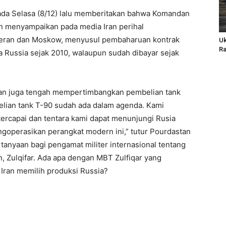
pada Selasa (8/12) lalu memberitakan bahwa Komandan
n menyampaikan pada media Iran perihal
eheran dan Moskow, menyusul pembaharuan kontrak
Uk
Ra
 Russia sejak 2010, walaupun sudah dibayar sejak
ran juga tengah mempertimbangkan pembelian tank
belian tank T-90 sudah ada dalam agenda. Kami
tercapai dan tentara kami dapat menunjungi Rusia
operasikan perangkat modern ini,” tutur Pourdastan
rtanyaan bagi pengamat militer internasional tentang
n, Zulqifar. Ada apa dengan MBT Zulfiqar yang
Iran memilih produksi Russia?