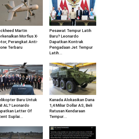
ckheed Martin
Pesawat Tempur Latih
rkenalkan Morfius X-
Baru? Leonardo
tor, Perangkat Anti-
Dapatkan Kontrak
one Terbaru
Pengadaan Jet Tempur
Latih...
likopter Baru Untuk
Kanada Alokasikan Dana
I AL? Leonardo
1,4 Miliar Dollar AS, Beli
patkan Letter Of
Ratusan Kendaraan
tent Suplai...
Tempur...