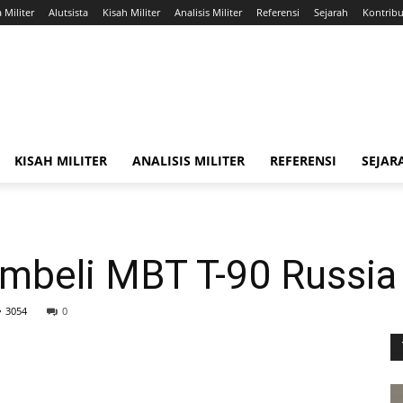
a Militer
Alutsista
Kisah Militer
Analisis Militer
Referensi
Sejarah
Kontribus
KISAH MILITER
ANALISIS MILITER
REFERENSI
SEJAR
embeli MBT T-90 Russia
3054
0