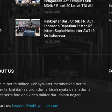
Pengadaan Jet Tempur Latih
Be
M346 F Block 20 Untuk TNI AU
July 22, 2026
K
Mi
?
Helikopter Baru Untuk TNI AL?
Leonardo Dapatkan Letter Of
9
Intent Suplai Helikopter AW149
Ke Indonesia
July 21, 2026
OUT US
F
ite berita militer. HobbyMiliter memberikan berita
ter terkini dari seluruh dunia, kisah nyata dalam dunia
ter serta foto dan video militer dari dalam negeri.
act us:
kopaska@hobbymiliter.com