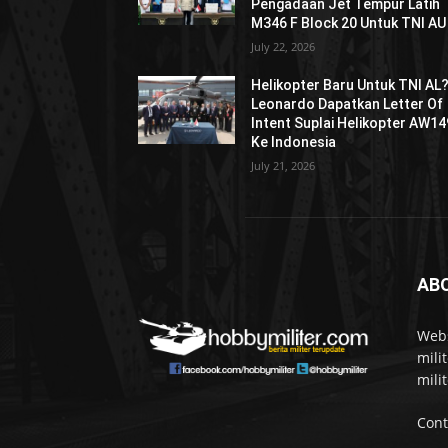
Pengadaan Jet Tempur Latih
M346 F Block 20 Untuk TNI AU
July 22, 2026
Helikopter Baru Untuk TNI AL
Leonardo Dapatkan Letter Of
Intent Suplai Helikopter AW14
Ke Indonesia
July 21, 2026
AB
Webs
mili
mili
Cont