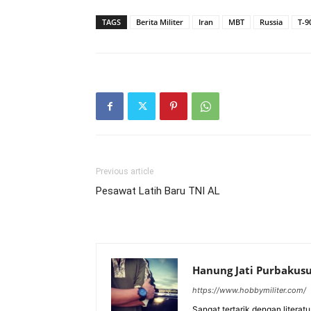
TAGS
Berita Militer
Iran
MBT
Russia
T-9
Previous article
Pesawat Latih Baru TNI AL
Hanung Jati Purbaku
https://www.hobbymiliter.com/
Sangat tertarik dengan literat