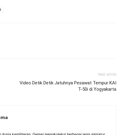
0
Next article
Video Detik Detik Jatuhnya Pesawat Tempur KAI
T-50i di Yogyakarta
suma
ur dunia kemiliteran. Gemar mengkoleksi berbagai jenis miniatur