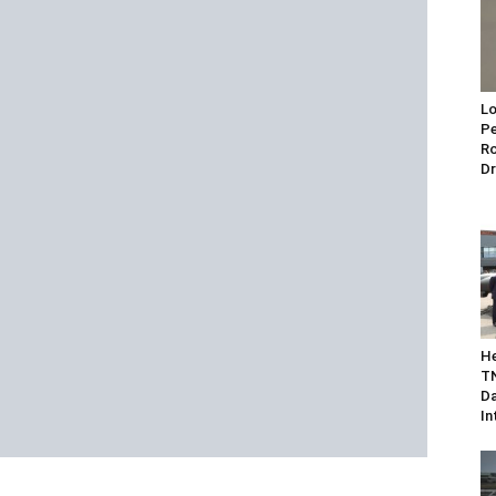
Lo
Pe
Ro
Dr
He
TN
Da
In