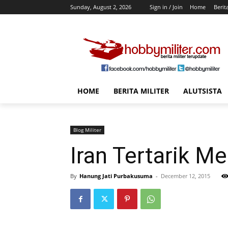
Sunday, August 2, 2026
Sign in / Join
Home
Berit
HOME
BERITA MILITER
ALUTSISTA
Blog Militer
Iran Tertarik M
By
Hanung Jati Purbakusuma
-
December 12, 2015