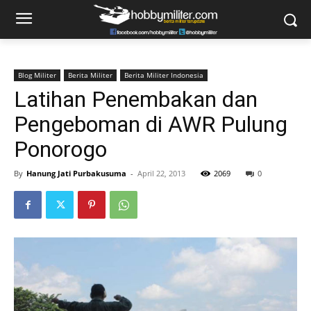
Blog Militer
Berita Militer
Berita Militer Indonesia
Latihan Penembakan dan
Pengeboman di AWR Pulung
Ponorogo
By
Hanung Jati Purbakusuma
-
April 22, 2013
2069
0