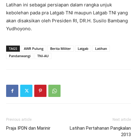
Latihan ini sebagai persiapan dalam rangka unjuk
kebolehan pada pra Latgab TNI maupun Latgab TNI yang
akan disaksikan oleh Presiden RI, DR.H. Susilo Bambang
Yudhoyono.
TAGS
AWR Pulung
Berita Militer
Latgab
Latihan
Pandanwangi
TNI-AU
Previous article
Next article
Praja IPDN dan Marinir
Latihan Pertahanan Pangkalan
2013