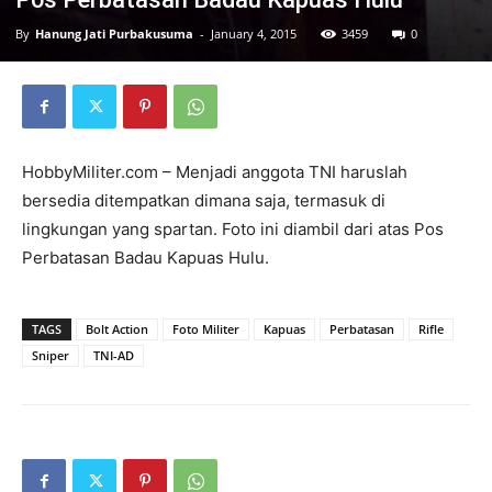
By
Hanung Jati Purbakusuma
-
January 4, 2015
3459
0
HobbyMiliter.com – Menjadi anggota TNI haruslah
bersedia ditempatkan dimana saja, termasuk di
lingkungan yang spartan. Foto ini diambil dari atas Pos
Perbatasan Badau Kapuas Hulu.
TAGS
Bolt Action
Foto Militer
Kapuas
Perbatasan
Rifle
Sniper
TNI-AD