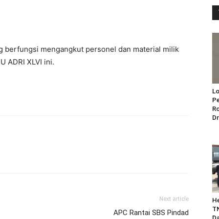
 berfungsi mengangkut personel dan material milik
U ADRI XLVI ini.
Lo
Pe
Ro
Dr
Next article
He
TN
APC Rantai SBS Pindad
Da