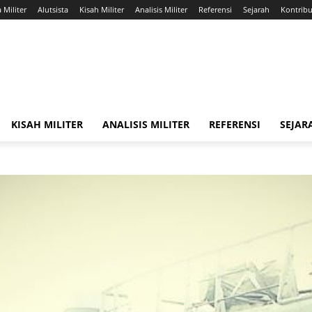
a Militer
Alutsista
Kisah Militer
Analisis Militer
Referensi
Sejarah
Kontribus
KISAH MILITER
ANALISIS MILITER
REFERENSI
SEJAR