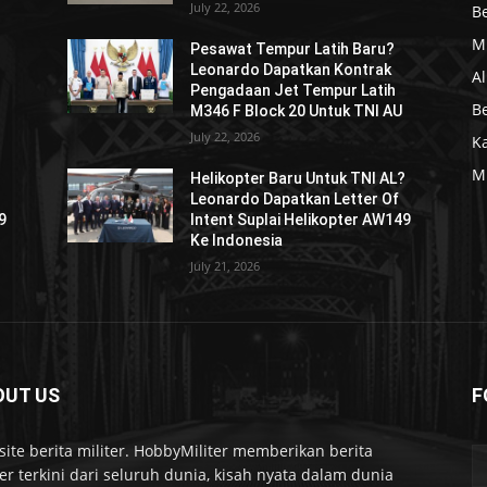
July 22, 2026
Be
Mi
Pesawat Tempur Latih Baru?
Leonardo Dapatkan Kontrak
Al
Pengadaan Jet Tempur Latih
Be
M346 F Block 20 Untuk TNI AU
July 22, 2026
K
Mi
?
Helikopter Baru Untuk TNI AL?
Leonardo Dapatkan Letter Of
9
Intent Suplai Helikopter AW149
Ke Indonesia
July 21, 2026
OUT US
F
ite berita militer. HobbyMiliter memberikan berita
ter terkini dari seluruh dunia, kisah nyata dalam dunia