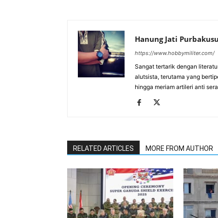
Hanung Jati Purbaku
https://www.hobbymiliter.com/
Sangat tertarik dengan literat
alutsista, terutama yang berti
hingga meriam artileri anti se
RELATED ARTICLES
MORE FROM AUTHOR