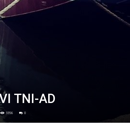
VI TNI-AD
3356
0