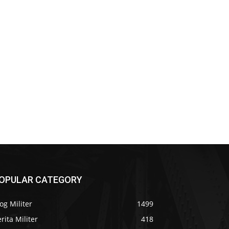
OPULAR CATEGORY
og Militer
1499
rita Militer
418