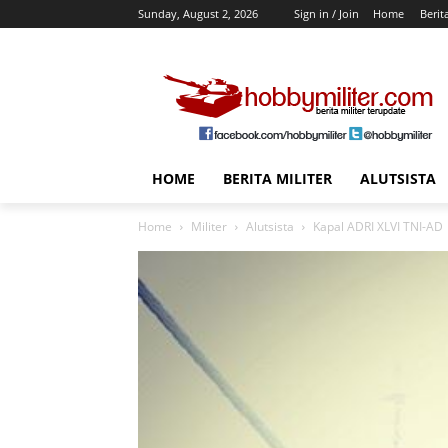
Sunday, August 2, 2026
Sign in / Join
Home
Berit
HOME
BERITA MILITER
ALUTSISTA
Home
Militer
Alutsista
Kapal ADRI XLVI TNI-AD