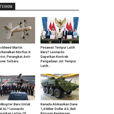
TERKINI
ckheed Martin
Pesawat Tempur Latih
rkenalkan Morfius X-
Baru? Leonardo
tor, Perangkat Anti-
Dapatkan Kontrak
one Terbaru
Pengadaan Jet Tempur
Latih...
likopter Baru Untuk
Kanada Alokasikan Dana
I AL? Leonardo
1,4 Miliar Dollar AS, Beli
patkan Letter Of
Ratusan Kendaraan