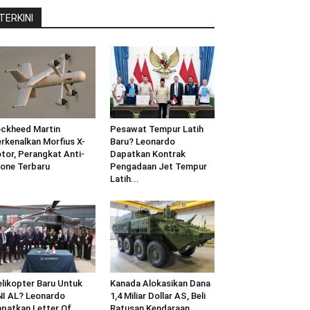
TERKINI
ckheed Martin
Pesawat Tempur Latih
rkenalkan Morfius X-
Baru? Leonardo
tor, Perangkat Anti-
Dapatkan Kontrak
one Terbaru
Pengadaan Jet Tempur
Latih...
likopter Baru Untuk
Kanada Alokasikan Dana
I AL? Leonardo
1,4 Miliar Dollar AS, Beli
patkan Letter Of
Ratusan Kendaraan