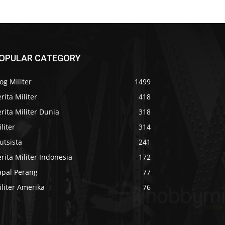
OPULAR CATEGORY
og Militer
1499
rita Militer
418
rita Militer Dunia
318
liter
314
utsista
241
rita Militer Indonesia
172
apal Perang
77
liter Amerika
76