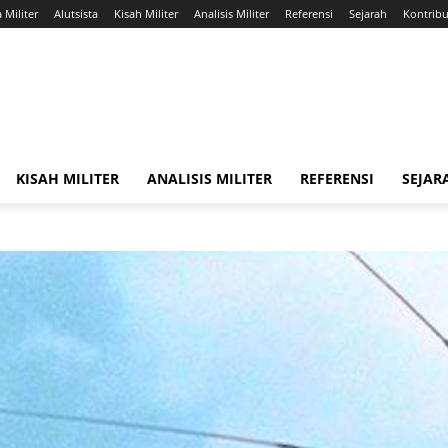
a Militer
Alutsista
Kisah Militer
Analisis Militer
Referensi
Sejarah
Kontribus
KISAH MILITER
ANALISIS MILITER
REFERENSI
SEJAR