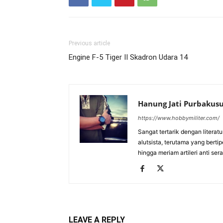
Previous article
Engine F-5 Tiger II Skadron Udara 14
Hanung Jati Purbaku
https://www.hobbymiliter.com/
Sangat tertarik dengan literat
alutsista, terutama yang berti
hingga meriam artileri anti se
LEAVE A REPLY