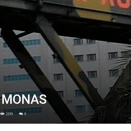
i MONAS
2293
0