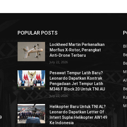
POPULAR POSTS
P
Lockheed Martin Perkenalkan
Bl
Morfius X-Rotor, Perangkat
Be
Anti-Drone Terbaru
July 22, 2026
Be
Mi
Pesawat Tempur Latih Baru?
Leonardo Dapatkan Kontrak
Al
Pengadaan Jet Tempur Latih
Be
M346 F Block 20 Untuk TNI AU
July 22, 2026
K
Mi
?
Helikopter Baru Untuk TNI AL?
Leonardo Dapatkan Letter Of
9
Intent Suplai Helikopter AW149
Ke Indonesia