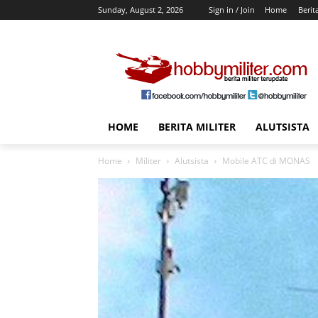
Sunday, August 2, 2026
Sign in / Join
Home
Berit
HOME
BERITA MILITER
ALUTSISTA
Home
Militer
Alutsista
Mobile ATC di MONAS