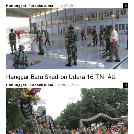
Hanung Jati Purbakusuma
-
July 23, 2014
0
Hanggar Baru Skadron Udara 16 TNI AU
Hanung Jati Purbakusuma
-
April 25, 2014
0