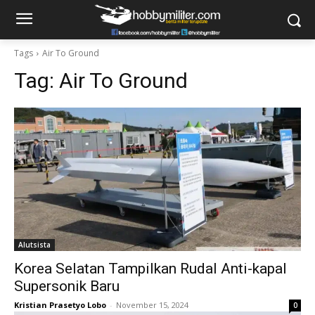
Tags
Air To Ground
Tag:
Air To Ground
Alutsista
Korea Selatan Tampilkan Rudal Anti-kapal
Supersonik Baru
Kristian Prasetyo Lobo
-
November 15, 2024
0