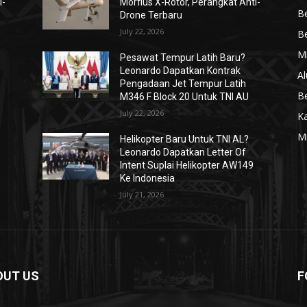
i-
Morfius X-Rotor, Perangkat Anti-
Be
Drone Terbaru
July 22, 2026
Be
Mi
Pesawat Tempur Latih Baru?
Leonardo Dapatkan Kontrak
Al
Pengadaan Jet Tempur Latih
Be
M346 F Block 20 Untuk TNI AU
July 22, 2026
K
Mi
Helikopter Baru Untuk TNI AL?
Leonardo Dapatkan Letter Of
Intent Suplai Helikopter AW149
Ke Indonesia
July 21, 2026
OUT US
F