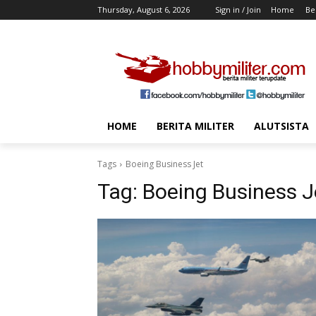
Thursday, August 6, 2026
Sign in / Join
Home
Ber
HOME
BERITA MILITER
ALUTSISTA
Tags
Boeing Business Jet
Tag:
Boeing Business J