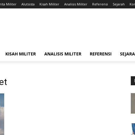
ita Militer
Alutsista
Kisah Militer
Analisis Militer
Referensi
Sejarah
Kon
KISAH MILITER
ANALISIS MILITER
REFERENSI
SEJAR
et