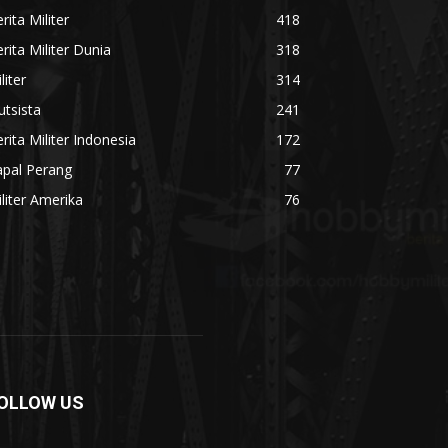
rita Militer
418
rita Militer Dunia
318
liter
314
utsista
241
rita Militer Indonesia
172
apal Perang
77
liter Amerika
76
OLLOW US