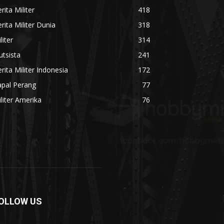
rita Militer
418
rita Militer Dunia
318
liter
314
utsista
241
rita Militer Indonesia
172
apal Perang
77
liter Amerika
76
OLLOW US