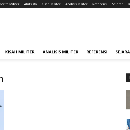
Berita Militer
Alutsista
Kisah Militer
Analisis Militer
Referensi
Sejarah
K
KISAH MILITER
ANALISIS MILITER
REFERENSI
SEJAR
m