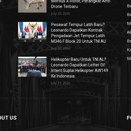
i-
Morfius X-Rotor, Perangkat Anti-
Be
Drone Terbaru
July 22, 2026
Be
Mi
Pesawat Tempur Latih Baru?
Leonardo Dapatkan Kontrak
Al
Pengadaan Jet Tempur Latih
Be
M346 F Block 20 Untuk TNI AU
July 22, 2026
K
Mi
Helikopter Baru Untuk TNI AL?
Leonardo Dapatkan Letter Of
Intent Suplai Helikopter AW149
Ke Indonesia
July 21, 2026
OUT US
F