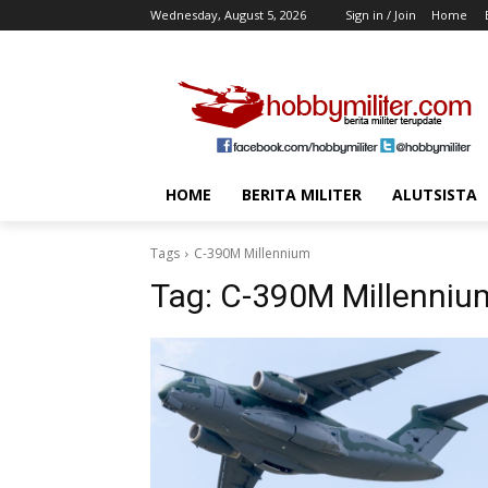
Wednesday, August 5, 2026
Sign in / Join
Home
HOME
BERITA MILITER
ALUTSISTA
Tags
C-390M Millennium
Tag:
C-390M Millenniu