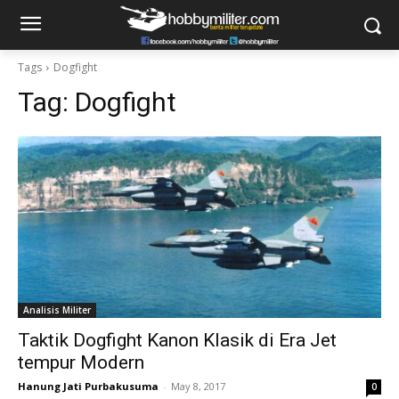
Tags
Dogfight
Tag:
Dogfight
Analisis Militer
Taktik Dogfight Kanon Klasik di Era Jet
tempur Modern
Hanung Jati Purbakusuma
-
May 8, 2017
0