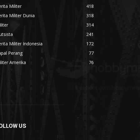
rita Militer
418
rita Militer Dunia
318
liter
314
utsista
241
rita Militer Indonesia
172
apal Perang
77
liter Amerika
76
OLLOW US