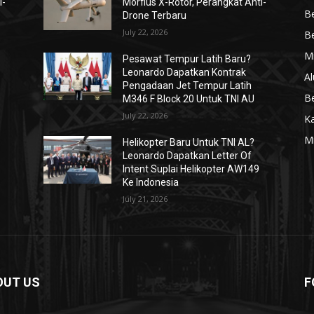
i-
Morfius X-Rotor, Perangkat Anti-
Be
Drone Terbaru
July 22, 2026
Be
Mi
Pesawat Tempur Latih Baru?
Leonardo Dapatkan Kontrak
Al
Pengadaan Jet Tempur Latih
Be
M346 F Block 20 Untuk TNI AU
July 22, 2026
K
Mi
Helikopter Baru Untuk TNI AL?
Leonardo Dapatkan Letter Of
Intent Suplai Helikopter AW149
Ke Indonesia
July 21, 2026
OUT US
F