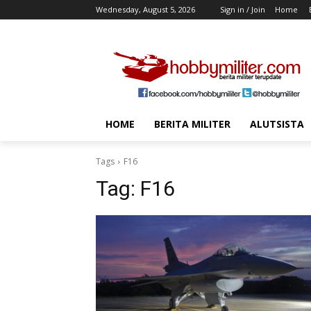
Wednesday, August 5, 2026
Sign in / Join
Home
HOME
BERITA MILITER
ALUTSISTA
Tags
F16
Tag:
F16