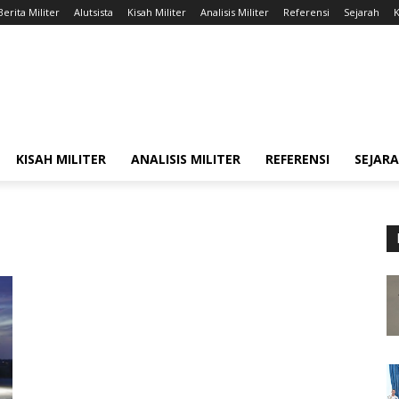
Berita Militer
Alutsista
Kisah Militer
Analisis Militer
Referensi
Sejarah
K
KISAH MILITER
ANALISIS MILITER
REFERENSI
SEJAR