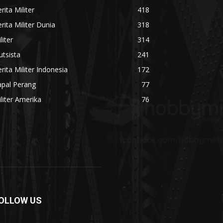
rita Militer
418
rita Militer Dunia
318
liter
314
utsista
241
rita Militer Indonesia
172
apal Perang
77
liter Amerika
76
OLLOW US