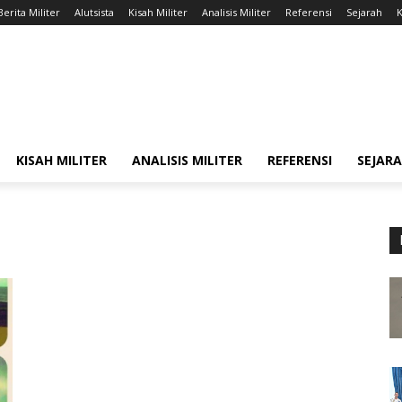
Berita Militer
Alutsista
Kisah Militer
Analisis Militer
Referensi
Sejarah
K
KISAH MILITER
ANALISIS MILITER
REFERENSI
SEJAR