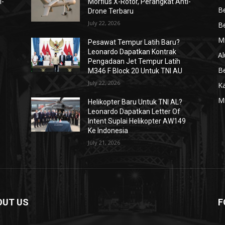
i-
Morfius X-Rotor, Perangkat Anti-
Be
Drone Terbaru
July 22, 2026
Be
Mi
Pesawat Tempur Latih Baru?
Leonardo Dapatkan Kontrak
Al
Pengadaan Jet Tempur Latih
Be
M346 F Block 20 Untuk TNI AU
July 22, 2026
K
Mi
Helikopter Baru Untuk TNI AL?
Leonardo Dapatkan Letter Of
Intent Suplai Helikopter AW149
Ke Indonesia
July 21, 2026
OUT US
F