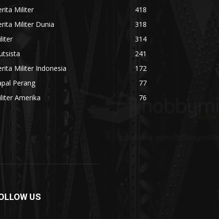
rita Militer
418
rita Militer Dunia
318
liter
314
utsista
241
rita Militer Indonesia
172
apal Perang
77
liter Amerika
76
OLLOW US