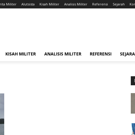
ita Militer
Alutsista
Kisah Militer
Analisis Militer
Referensi
Sejarah
Kon
KISAH MILITER
ANALISIS MILITER
REFERENSI
SEJAR