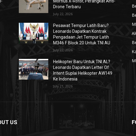
i-
Morfius X-Rotor, Perangkat Anti-
Be
Drone Terbaru
July 22, 2026
Be
Mi
Pesawat Tempur Latih Baru?
Leonardo Dapatkan Kontrak
Al
Pengadaan Jet Tempur Latih
Be
M346 F Block 20 Untuk TNI AU
July 22, 2026
K
Mi
Helikopter Baru Untuk TNI AL?
Leonardo Dapatkan Letter Of
Intent Suplai Helikopter AW149
Ke Indonesia
July 21, 2026
OUT US
F