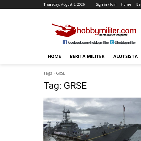
Thursday, August 6, 2026
Sign in / Join
Home
Ber
HOME
BERITA MILITER
ALUTSISTA
Tags
GRSE
Tag:
GRSE