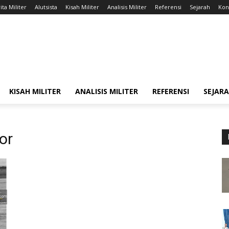
ita Militer
Alutsista
Kisah Militer
Analisis Militer
Referensi
Sejarah
Kont
KISAH MILITER
ANALISIS MILITER
REFERENSI
SEJAR
or