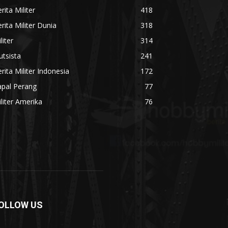
rita Militer
418
rita Militer Dunia
318
liter
314
utsista
241
rita Militer Indonesia
172
apal Perang
77
liter Amerika
76
OLLOW US