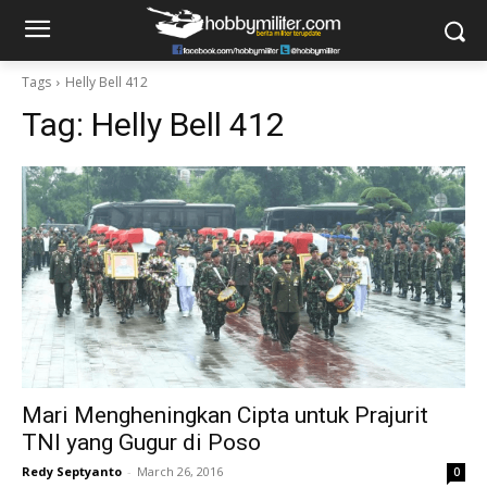
Tags
Helly Bell 412
Tag:
Helly Bell 412
Mari Mengheningkan Cipta untuk Prajurit
TNI yang Gugur di Poso
Redy Septyanto
-
March 26, 2016
0