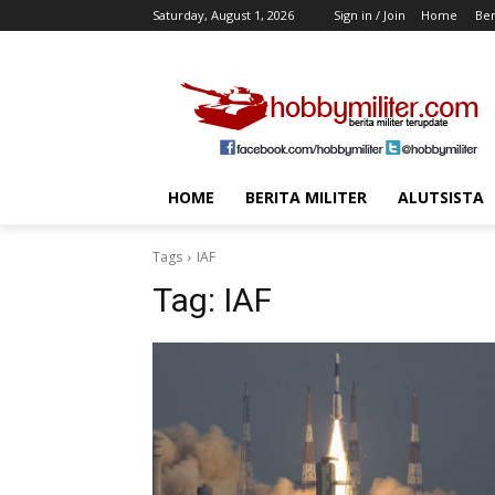
Saturday, August 1, 2026
Sign in / Join
Home
Ber
HOME
BERITA MILITER
ALUTSISTA
Tags
IAF
Tag:
IAF