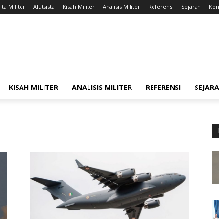
ita Militer
Alutsista
Kisah Militer
Analisis Militer
Referensi
Sejarah
Kont
KISAH MILITER
ANALISIS MILITER
REFERENSI
SEJAR