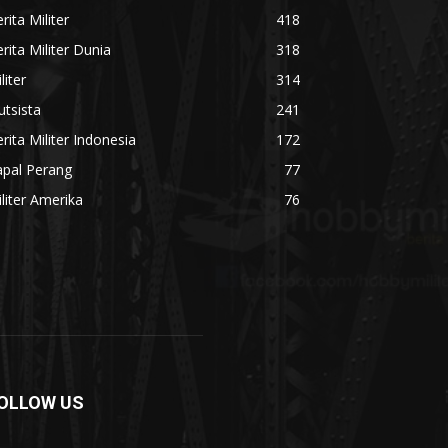
rita Militer
418
rita Militer Dunia
318
liter
314
utsista
241
rita Militer Indonesia
172
apal Perang
77
liter Amerika
76
OLLOW US