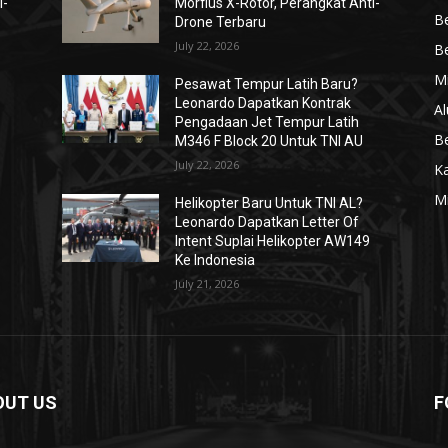
i-
Morfius X-Rotor, Perangkat Anti-
Be
Drone Terbaru
July 22, 2026
Be
Mi
Pesawat Tempur Latih Baru?
Leonardo Dapatkan Kontrak
Al
Pengadaan Jet Tempur Latih
Be
M346 F Block 20 Untuk TNI AU
July 22, 2026
K
Mi
Helikopter Baru Untuk TNI AL?
Leonardo Dapatkan Letter Of
Intent Suplai Helikopter AW149
Ke Indonesia
July 21, 2026
OUT US
F