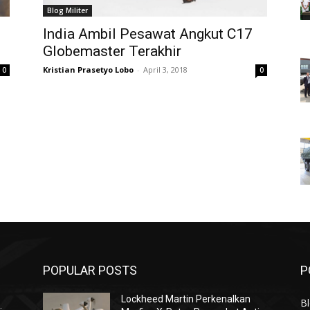
Blog Militer
India Ambil Pesawat Angkut C17
Globemaster Terakhir
Kristian Prasetyo Lobo
-
April 3, 2018
0
0
POPULAR POSTS
P
Lockheed Martin Perkenalkan
Bl