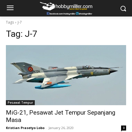
Tags
J-7
Tag:
J-7
Pesawat Tempur
MiG-21, Pesawat Jet Tempur Sepanjang
Masa
Kristian Prasetyo Lobo
-
January 26, 2020
0