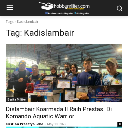
Tags
Kadislambair
Tag:
Kadislambair
Berita Militer
Dislambair Koarmada II Raih Prestasi Di
Komando Aquatic Warrior
Kristian Prasetyo Lobo
-
May 18, 2022
0