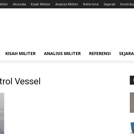
iliter
Alutsista
Kisah Militer
Analisis Militer
Referensi
Sejarah
Kontribu
KISAH MILITER
ANALISIS MILITER
REFERENSI
SEJAR
rol Vessel