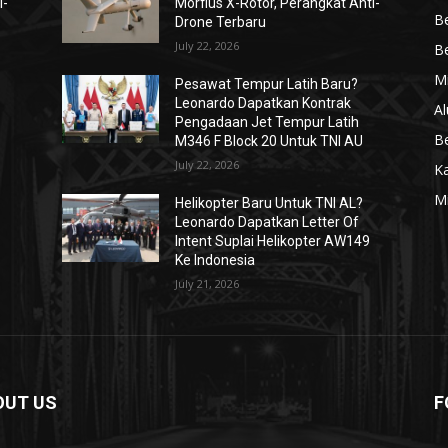
i-
Morfius X-Rotor, Perangkat Anti-
Be
Drone Terbaru
July 22, 2026
Be
Mi
Pesawat Tempur Latih Baru?
Leonardo Dapatkan Kontrak
Al
Pengadaan Jet Tempur Latih
Be
M346 F Block 20 Untuk TNI AU
July 22, 2026
K
Mi
Helikopter Baru Untuk TNI AL?
Leonardo Dapatkan Letter Of
Intent Suplai Helikopter AW149
Ke Indonesia
July 21, 2026
OUT US
F