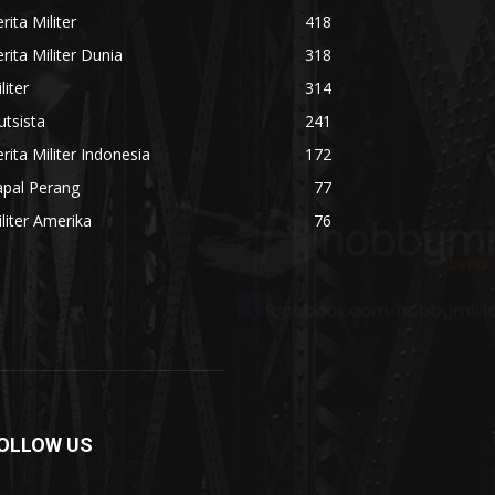
rita Militer
418
rita Militer Dunia
318
liter
314
utsista
241
rita Militer Indonesia
172
apal Perang
77
liter Amerika
76
OLLOW US