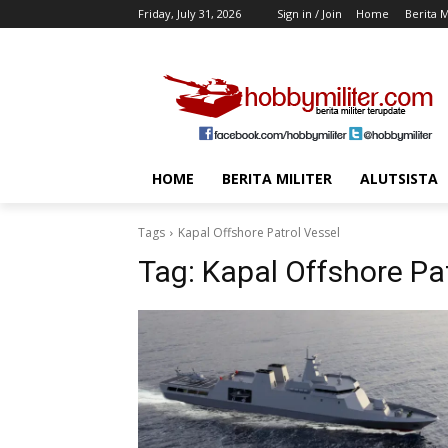
Friday, July 31, 2026
Sign in / Join
Home
Berita M
HOME
BERITA MILITER
ALUTSISTA
Tags
Kapal Offshore Patrol Vessel
Tag:
Kapal Offshore Pat