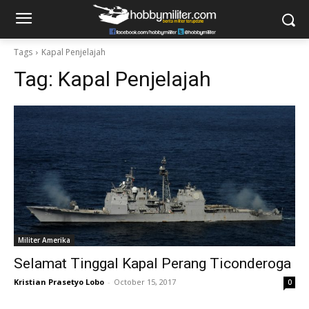
Tags
Kapal Penjelajah
Tag:
Kapal Penjelajah
Militer Amerika
Selamat Tinggal Kapal Perang Ticonderoga
Kristian Prasetyo Lobo
-
October 15, 2017
0