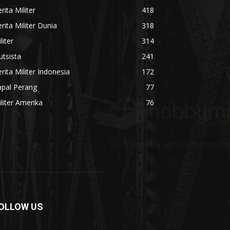
rita Militer
418
rita Militer Dunia
318
liter
314
utsista
241
rita Militer Indonesia
172
apal Perang
77
liter Amerika
76
OLLOW US