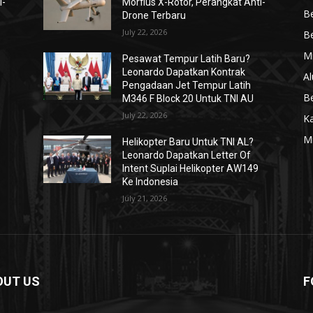
i-
Morfius X-Rotor, Perangkat Anti-
Be
Drone Terbaru
July 22, 2026
Be
Mi
Pesawat Tempur Latih Baru?
Leonardo Dapatkan Kontrak
Al
Pengadaan Jet Tempur Latih
Be
M346 F Block 20 Untuk TNI AU
July 22, 2026
K
Mi
Helikopter Baru Untuk TNI AL?
Leonardo Dapatkan Letter Of
Intent Suplai Helikopter AW149
Ke Indonesia
July 21, 2026
OUT US
F