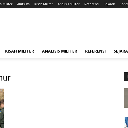
a Militer
Alutsista
Kisah Militer
Analisis Militer
Referensi
Sejarah
Kontr
KISAH MILITER
ANALISIS MILITER
REFERENSI
SEJAR
mur