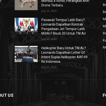
i-
Morfius X-Rotor, Perangkat Anti-
Be
Drone Terbaru
July 22, 2026
Be
Mi
Pesawat Tempur Latih Baru?
Leonardo Dapatkan Kontrak
Al
Pengadaan Jet Tempur Latih
Be
M346 F Block 20 Untuk TNI AU
July 22, 2026
K
Mi
Helikopter Baru Untuk TNI AL?
Leonardo Dapatkan Letter Of
Intent Suplai Helikopter AW149
Ke Indonesia
July 21, 2026
OUT US
F