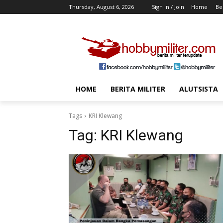
Thursday, August 6, 2026
Sign in / Join
Home
Ber
HOME
BERITA MILITER
ALUTSISTA
Tags
KRI Klewang
Tag:
KRI Klewang