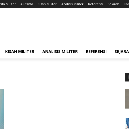
ita Militer
Alutsista
Kisah Militer
Analisis Militer
Referensi
Sejarah
Kon
KISAH MILITER
ANALISIS MILITER
REFERENSI
SEJAR