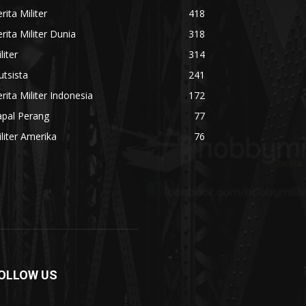
rita Militer
418
rita Militer Dunia
318
liter
314
utsista
241
rita Militer Indonesia
172
apal Perang
77
liter Amerika
76
OLLOW US