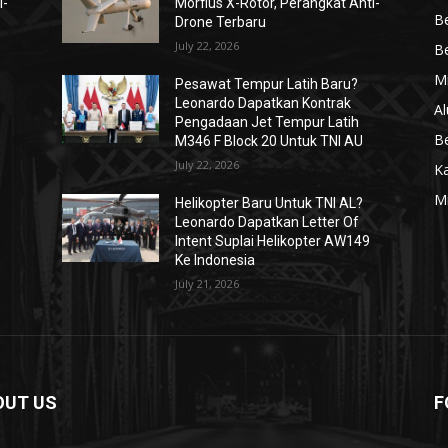
i-
Morfius X-Rotor, Perangkat Anti-
Be
Drone Terbaru
July 22, 2026
Be
Mi
Pesawat Tempur Latih Baru?
Leonardo Dapatkan Kontrak
Al
Pengadaan Jet Tempur Latih
Be
M346 F Block 20 Untuk TNI AU
July 22, 2026
K
Mi
Helikopter Baru Untuk TNI AL?
Leonardo Dapatkan Letter Of
Intent Suplai Helikopter AW149
Ke Indonesia
July 21, 2026
OUT US
F