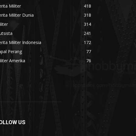
rita Militer
418
rita Militer Dunia
318
liter
314
utsista
241
rita Militer Indonesia
172
apal Perang
77
liter Amerika
76
OLLOW US