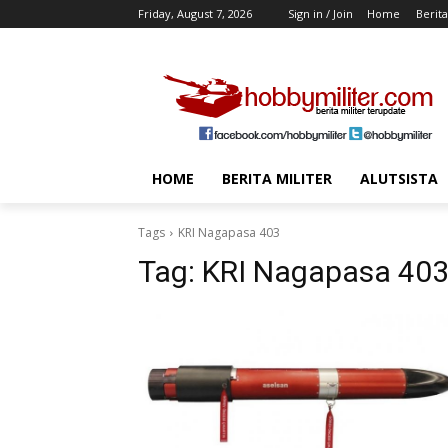
Friday, August 7, 2026
Sign in / Join
Home
Berita
HOME
BERITA MILITER
ALUTSISTA
Tags
KRI Nagapasa 403
Tag:
KRI Nagapasa 40