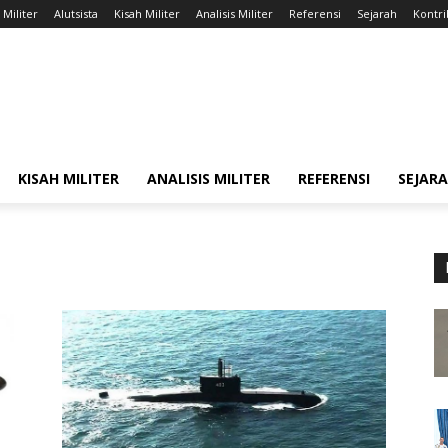
 Militer
Alutsista
Kisah Militer
Analisis Militer
Referensi
Sejarah
Kontri
KISAH MILITER
ANALISIS MILITER
REFERENSI
SEJAR
3