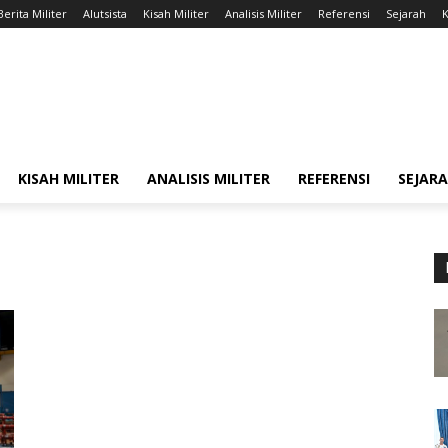
Berita Militer
Alutsista
Kisah Militer
Analisis Militer
Referensi
Sejarah
K
KISAH MILITER
ANALISIS MILITER
REFERENSI
SEJAR