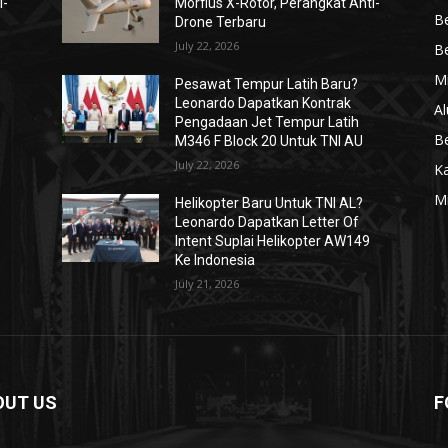
i-
Morfius X-Rotor, Perangkat Anti-
Be
Drone Terbaru
July 22, 2026
Be
Mi
Pesawat Tempur Latih Baru?
Leonardo Dapatkan Kontrak
Al
Pengadaan Jet Tempur Latih
Be
M346 F Block 20 Untuk TNI AU
July 22, 2026
K
Mi
Helikopter Baru Untuk TNI AL?
Leonardo Dapatkan Letter Of
Intent Suplai Helikopter AW149
Ke Indonesia
July 21, 2026
OUT US
F