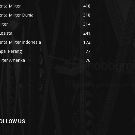
rita Militer
418
rita Militer Dunia
318
liter
314
utsista
241
rita Militer Indonesia
172
apal Perang
77
liter Amerika
76
OLLOW US