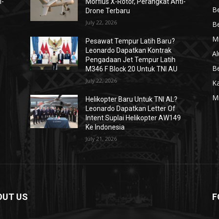
i-
Morfius X-Rotor, Perangkat Anti-
Be
Drone Terbaru
July 22, 2026
Be
Mi
Pesawat Tempur Latih Baru?
Leonardo Dapatkan Kontrak
Al
Pengadaan Jet Tempur Latih
Be
M346 F Block 20 Untuk TNI AU
July 22, 2026
K
Mi
Helikopter Baru Untuk TNI AL?
Leonardo Dapatkan Letter Of
Intent Suplai Helikopter AW149
Ke Indonesia
July 21, 2026
OUT US
F