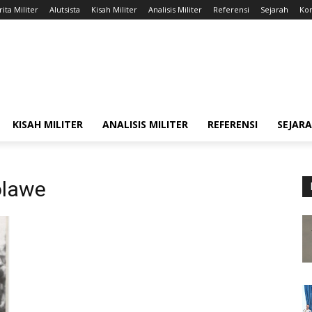
ita Militer
Alutsista
Kisah Militer
Analisis Militer
Referensi
Sejarah
Kon
KISAH MILITER
ANALISIS MILITER
REFERENSI
SEJAR
olawe