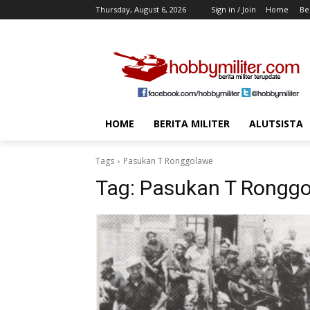
Thursday, August 6, 2026
Sign in / Join
Home
Ber
HOME
BERITA MILITER
ALUTSISTA
Tags
Pasukan T Ronggolawe
Tag:
Pasukan T Rongg