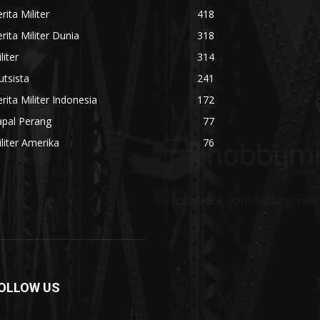
rita Militer
418
rita Militer Dunia
318
liter
314
utsista
241
rita Militer Indonesia
172
apal Perang
77
liter Amerika
76
OLLOW US